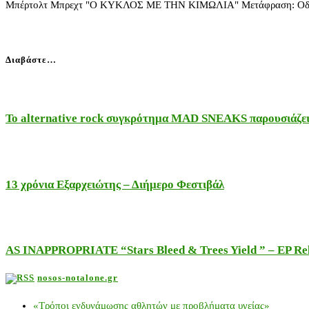
Μπέρτολτ Μπρεχτ "Ο ΚΥΚΛΟΣ ΜΕ ΤΗΝ ΚΙΜΩΛΙΑ" Μετάφραση: Οδυσσέας 
Διαβάστε…
Το alternative rock συγκρότημα MAD SNEAKS παρουσιάζει 
13 χρόνια Εξαρχειώτης – Διήμερο Φεστιβάλ
AS INAPPROPRIATE “Stars Bleed & Trees Yield ” – EP Releas
nosos-notalone.gr
«Τρόποι ενδυνάμωσης αθλητών με προβλήματα υγείας»