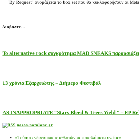
"By Request" ονομάζεται το box set που θα κυκλοφορήσουν οι Metall
Διαβάστε…
Το alternative rock συγκρότημα MAD SNEAKS παρουσιάζει 
13 χρόνια Εξαρχειώτης – Διήμερο Φεστιβάλ
AS INAPPROPRIATE “Stars Bleed & Trees Yield ” – EP Releas
nosos-notalone.gr
«Τρόποι ενδυνάμωσης αθλητών με προβλήματα υγείας»