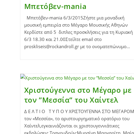
Μπετόβεν-mania
Μπετόβεν-mania 6/3/2015Ζήστε μια μοναδική
μουσική εμπειρία στο Μέγαρο Μουσικής Αθηνών
Κερδίστε από 5 διπλες προσκλήσεις για τη Κυριακή
6/3 18.30 και 21.00Στείλτε email στο
proskliseis@rockandroll.gr με το ονοματεπώνυμο…
Χριστούγεννα στο Μέγαρο με
τον ”Μεσσία” του Χαίντελ
Δ Ε Λ Τ Ι Ο Τ Υ Π Ο Υ ΧΡΙΣΤΟΥΓΕΝΝΑ ΣΤΟ ΜΕΓΑΡΟΜ
τον «Μεσσία», το αριστουργηματικό ορατόριο του
Χαίντελ,εγκαινιάζονται οι χριστουγεννιάτικες
εκδηλώσεις Τραγουδούν:Μυρσίνη Μαργαρίτη, Μαίρ