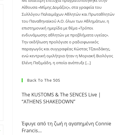
Με ιδιαίτερη επιτυχία πραγματοποιήθηκε στην
Αίθουσα «Μίμης Δομάζος», στα γραφεία του
Συλλόγου Παλαιμάχων Αθλητών και Πρωταθλητών
του Παναθηναϊκού Α.Ο. όλων των Αθλημάτων, η
επιστημονική ημερίδα με θέμα «Τρόποι
ενδυνάμωσης αθλητών με προβλήματα υγείας».
Την εκδήλωση προλόγισε ο ραδιοφωνικός
παραγωγός και συγγραφέας Κώστας Τζανιδάκης,
ενώ κεντρική ομιλήτρια ήταν η Μοριακή Βιολόγος
Ελένη Παξιμάδη, η οποία ανέπτυξε […]
Back To The 50S
The KUSTOMS & The SENCES Live |
“ATHENS SHAKEDOWN”
Έφυγε από τη ζωή η αγαπημένη Connie
Francis…