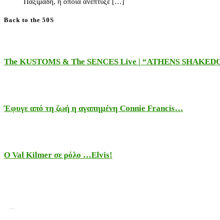
Παξιμάδη, η οποία ανέπτυξε […]
Back to the 50S
The KUSTOMS & The SENCES Live | “ATHENS SHAKE
Έφυγε από τη ζωή η αγαπημένη Connie Francis…
Ο Val Kilmer σε ρόλο …Elvis!