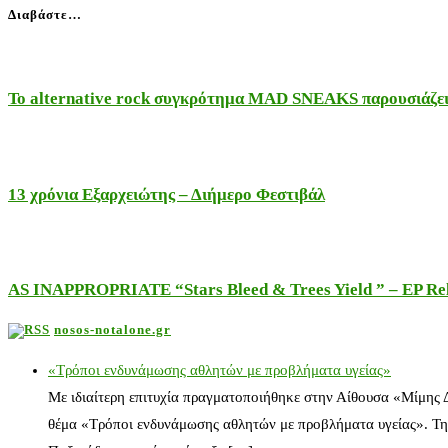
Διαβάστε…
Το alternative rock συγκρότημα MAD SNEAKS παρουσιάζει 
13 χρόνια Εξαρχειώτης – Διήμερο Φεστιβάλ
AS INAPPROPRIATE “Stars Bleed & Trees Yield ” – EP Releas
nosos-notalone.gr
«Τρόποι ενδυνάμωσης αθλητών με προβλήματα υγείας»
Με ιδιαίτερη επιτυχία πραγματοποιήθηκε στην Αίθουσα «Μίμης
θέμα «Τρόποι ενδυνάμωσης αθλητών με προβλήματα υγείας». Τη