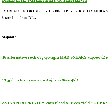
ΣΑΒΒΑΤΟ 18 ΟΚΤΩΒΡΙΟΥ The 80s PARTY με..ΚΩΣΤΑΣ ΜΠΙΓΑΛΗ & ΠΩΛΙ
δεκαετία από τον DJ…
Διαβάστε…
Το alternative rock συγκρότημα MAD SNEAKS παρουσιάζει 
13 χρόνια Εξαρχειώτης – Διήμερο Φεστιβάλ
AS INAPPROPRIATE “Stars Bleed & Trees Yield ” – EP Releas