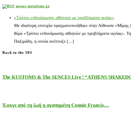
nosos-notalone.gr
«Τρόποι ενδυνάμωσης αθλητών με προβλήματα υγείας»
Με ιδιαίτερη επιτυχία πραγματοποιήθηκε στην Αίθουσα «Μίμης
θέμα «Τρόποι ενδυνάμωσης αθλητών με προβλήματα υγείας». Τη
Παξιμάδη, η οποία ανέπτυξε […]
Back to the 50S
The KUSTOMS & The SENCES Live | “ATHENS SHAKE
Έφυγε από τη ζωή η αγαπημένη Connie Francis…