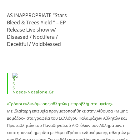
AS INAPPROPRIATE “Stars
Bleed & Trees Yield ” – EP
Release Live show w/
Diseased / Noctifera /
Deceitful / Voidblessed
Nosos-Notalone.gr
«Τρόποι ενδυνάμωσης αθλητών με προβλήματα υγείας»
Με ιδιαίτερη επιτυχία πραγματοποιήθηκε στην Αίθουσα «Μίμης
Δομάζος», στα γραφεία του Συλλόγου Παλαιμάχων Αθλητών και
Πρωταθλητών του Παναθηναϊκού Α.Ο. όλων των Αθλημάτων, η
επιστημονική ημερίδα με θέμα «Τρόποι ενδυνάμωσης αθλητών με
προβλήματα υγείας». Την εκδήλωση προλόγισε ο ραδιοφωνικός