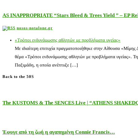
AS INAPPROPRIATE “Stars Bleed & Trees Yield ” – EP Releas
nosos-notalone.gr
«Τρόποι ενδυνάμωσης αθλητών με προβλήματα υγείας»
Με ιδιαίτερη επιτυχία πραγματοποιήθηκε στην Αίθουσα «Μίμης
θέμα «Τρόποι ενδυνάμωσης αθλητών με προβλήματα υγείας». Τη
Παξιμάδη, η οποία ανέπτυξε […]
Back to the 50S
The KUSTOMS & The SENCES Live | “ATHENS SHAKE
Έφυγε από τη ζωή η αγαπημένη Connie Francis…