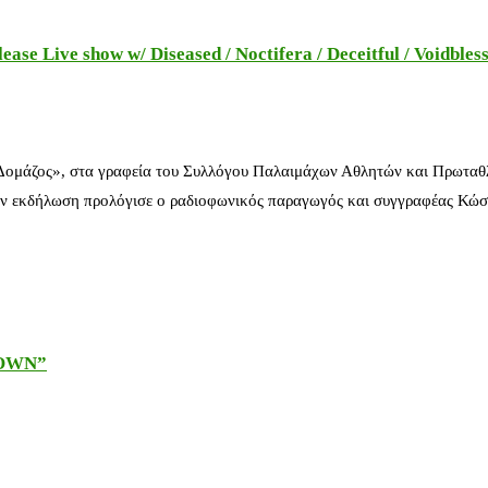
e Live show w/ Diseased / Noctifera / Deceitful / Voidbles
 Δομάζος», στα γραφεία του Συλλόγου Παλαιμάχων Αθλητών και Πρωταθ
ν εκδήλωση προλόγισε ο ραδιοφωνικός παραγωγός και συγγραφέας Κώστ
DOWN”