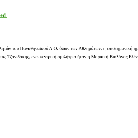
sed
λητών του Παναθηναϊκού Α.Ο. όλων των Αθλημάτων, η επιστημονική ημ
ας Τζανιδάκης, ενώ κεντρική ομιλήτρια ήταν η Μοριακή Βιολόγος Ελέ