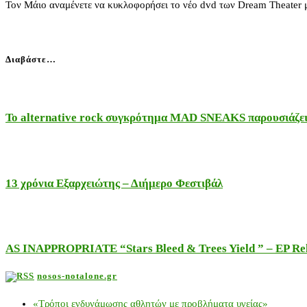
Τον Μάιο αναμένετε να κυκλοφορήσει το νέο dvd των Dream Theater μ
Διαβάστε…
Το alternative rock συγκρότημα MAD SNEAKS παρουσιάζει 
13 χρόνια Εξαρχειώτης – Διήμερο Φεστιβάλ
AS INAPPROPRIATE “Stars Bleed & Trees Yield ” – EP Releas
nosos-notalone.gr
«Τρόποι ενδυνάμωσης αθλητών με προβλήματα υγείας»