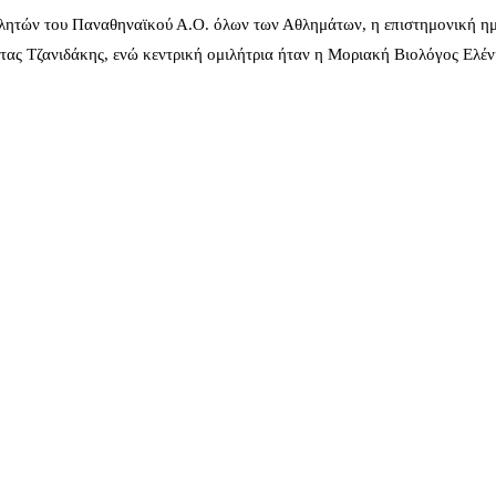
λητών του Παναθηναϊκού Α.Ο. όλων των Αθλημάτων, η επιστημονική ημ
ας Τζανιδάκης, ενώ κεντρική ομιλήτρια ήταν η Μοριακή Βιολόγος Ελέ