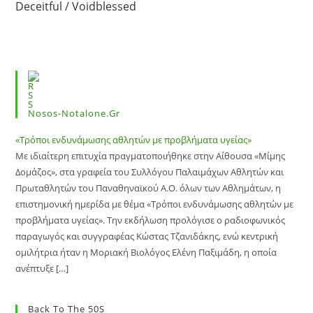
Deceitful / Voidblessed
Nosos-Notalone.gr
«Τρόποι ενδυνάμωσης αθλητών με προβλήματα υγείας»
Με ιδιαίτερη επιτυχία πραγματοποιήθηκε στην Αίθουσα «Μίμης
Δομάζος», στα γραφεία του Συλλόγου Παλαιμάχων Αθλητών και
Πρωταθλητών του Παναθηναϊκού Α.Ο. όλων των Αθλημάτων, η
επιστημονική ημερίδα με θέμα «Τρόποι ενδυνάμωσης αθλητών με
προβλήματα υγείας». Την εκδήλωση προλόγισε ο ραδιοφωνικός
παραγωγός και συγγραφέας Κώστας Τζανιδάκης, ενώ κεντρική
ομιλήτρια ήταν η Μοριακή Βιολόγος Ελένη Παξιμάδη, η οποία
ανέπτυξε […]
Back To The 50S