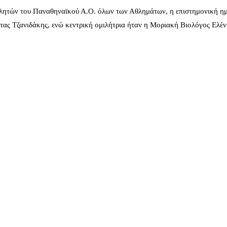
λητών του Παναθηναϊκού Α.Ο. όλων των Αθλημάτων, η επιστημονική ημ
ας Τζανιδάκης, ενώ κεντρική ομιλήτρια ήταν η Μοριακή Βιολόγος Ελέ