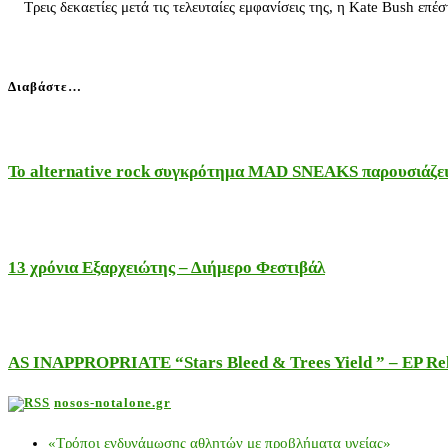
Τρεις δεκαετίες μετά τις τελευταίες εμφανίσεις της, η Kate Bush επέ
Διαβάστε…
Το alternative rock συγκρότημα MAD SNEAKS παρουσιάζει 
13 χρόνια Εξαρχειώτης – Διήμερο Φεστιβάλ
AS INAPPROPRIATE “Stars Bleed & Trees Yield ” – EP Releas
nosos-notalone.gr
«Τρόποι ενδυνάμωσης αθλητών με προβλήματα υγείας»