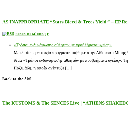
AS INAPPROPRIATE “Stars Bleed & Trees Yield ” – EP Releas
nosos-notalone.gr
«Τρόποι ενδυνάμωσης αθλητών με προβλήματα υγείας»
Με ιδιαίτερη επιτυχία πραγματοποιήθηκε στην Αίθουσα «Μίμης
θέμα «Τρόποι ενδυνάμωσης αθλητών με προβλήματα υγείας». Τη
Παξιμάδη, η οποία ανέπτυξε […]
Back to the 50S
The KUSTOMS & The SENCES Live | “ATHENS SHAKE