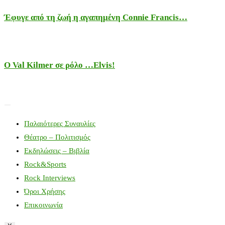
Έφυγε από τη ζωή η αγαπημένη Connie Francis…
Ο Val Kilmer σε ρόλο …Elvis!
Παλαιότερες Συναυλίες
Θέατρο – Πολιτισμός
Εκδηλώσεις – Βιβλία
Rock&Sports
Rock Interviews
Όροι Χρήσης
Επικοινωνία