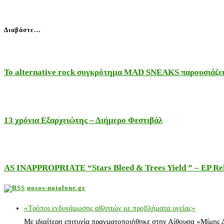
Διαβάστε…
Το alternative rock συγκρότημα MAD SNEAKS παρουσιάζει 
13 χρόνια Εξαρχειώτης – Διήμερο Φεστιβάλ
AS INAPPROPRIATE “Stars Bleed & Trees Yield ” – EP Releas
nosos-notalone.gr
«Τρόποι ενδυνάμωσης αθλητών με προβλήματα υγείας»
Με ιδιαίτερη επιτυχία πραγματοποιήθηκε στην Αίθουσα «Μίμης