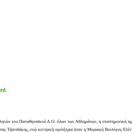
sed
λητών του Παναθηναϊκού Α.Ο. όλων των Αθλημάτων, η επιστημονική ημ
ας Τζανιδάκης, ενώ κεντρική ομιλήτρια ήταν η Μοριακή Βιολόγος Ελέ