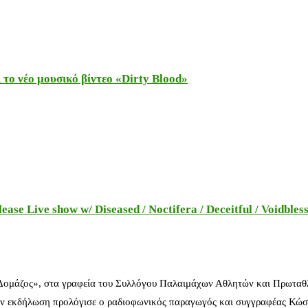
το νέο μουσικό βίντεο «Dirty Blood»
e Live show w/ Diseased / Noctifera / Deceitful / Voidbles
 Δομάζος», στα γραφεία του Συλλόγου Παλαιμάχων Αθλητών και Πρωταθ
ν εκδήλωση προλόγισε ο ραδιοφωνικός παραγωγός και συγγραφέας Κώστ