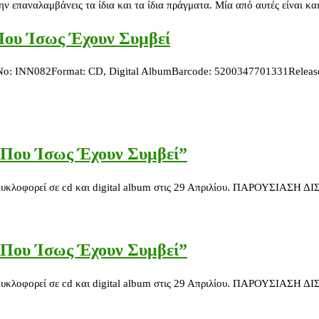
 επαναλαμβάνεις τα ίδια και τα ίδια πράγματα. Μία από αυτές είναι κα
Που Ίσως Έχουν Συμβεί
No: INN082Format: CD, Digital AlbumBarcode: 5200347701331Release 
 Που Ίσως Έχουν Συμβεί”
 Κυκλοφορεί σε cd και digital album στις 29 Απριλίου. ΠΑΡΟΥΣΙΑ
 Που Ίσως Έχουν Συμβεί”
 Κυκλοφορεί σε cd και digital album στις 29 Απριλίου. ΠΑΡΟΥΣΙΑ