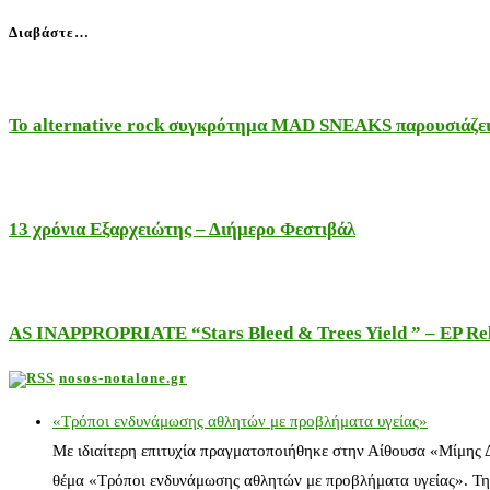
Διαβάστε…
Το alternative rock συγκρότημα MAD SNEAKS παρουσιάζει 
13 χρόνια Εξαρχειώτης – Διήμερο Φεστιβάλ
AS INAPPROPRIATE “Stars Bleed & Trees Yield ” – EP Releas
nosos-notalone.gr
«Τρόποι ενδυνάμωσης αθλητών με προβλήματα υγείας»
Με ιδιαίτερη επιτυχία πραγματοποιήθηκε στην Αίθουσα «Μίμης
θέμα «Τρόποι ενδυνάμωσης αθλητών με προβλήματα υγείας». Τη