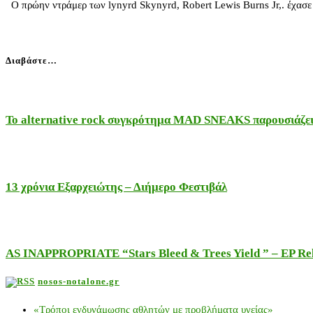
Ο πρώην ντράμερ των lynyrd Skynyrd, Robert Lewis Burns Jr,. έχασε
Διαβάστε…
Το alternative rock συγκρότημα MAD SNEAKS παρουσιάζει 
13 χρόνια Εξαρχειώτης – Διήμερο Φεστιβάλ
AS INAPPROPRIATE “Stars Bleed & Trees Yield ” – EP Releas
nosos-notalone.gr
«Τρόποι ενδυνάμωσης αθλητών με προβλήματα υγείας»