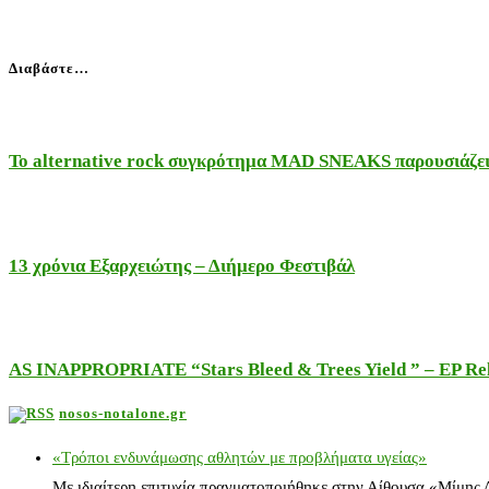
Διαβάστε…
Το alternative rock συγκρότημα MAD SNEAKS παρουσιάζει 
13 χρόνια Εξαρχειώτης – Διήμερο Φεστιβάλ
AS INAPPROPRIATE “Stars Bleed & Trees Yield ” – EP Releas
nosos-notalone.gr
«Τρόποι ενδυνάμωσης αθλητών με προβλήματα υγείας»
Με ιδιαίτερη επιτυχία πραγματοποιήθηκε στην Αίθουσα «Μίμης