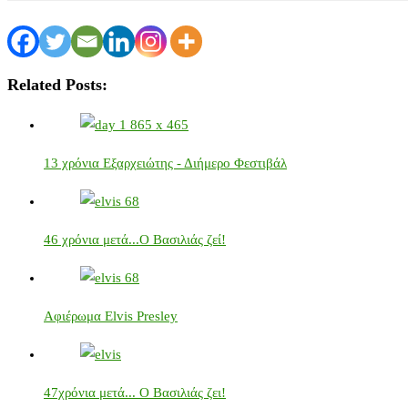
Related Posts:
13 χρόνια Εξαρχειώτης - Διήμερο Φεστιβάλ
46 χρόνια μετά...Ο Βασιλιάς ζεί!
Αφιέρωμα Elvis Presley
47χρόνια μετά... Ο Βασιλιάς ζει!