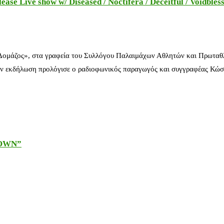
e Live show w/ Diseased / Noctifera / Deceitful / Voidbles
 Δομάζος», στα γραφεία του Συλλόγου Παλαιμάχων Αθλητών και Πρωταθ
ν εκδήλωση προλόγισε ο ραδιοφωνικός παραγωγός και συγγραφέας Κώστ
DOWN”