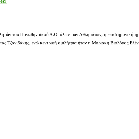
sed
λητών του Παναθηναϊκού Α.Ο. όλων των Αθλημάτων, η επιστημονική ημ
ας Τζανιδάκης, ενώ κεντρική ομιλήτρια ήταν η Μοριακή Βιολόγος Ελέ