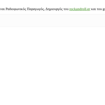
ίναι Ραδιοφωνικός Παραγωγός, Δημιουργός του
rockandroll.gr
και του g