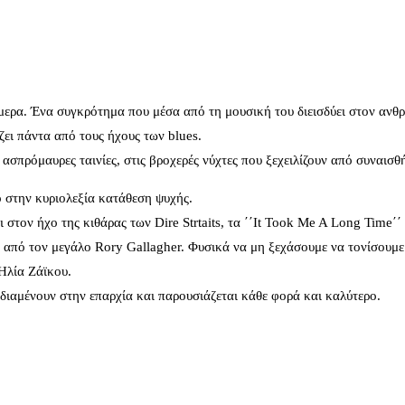
μερα. Ένα συγκρότημα που μέσα από τη μουσική του διεισδύει στον ανθ
ει πάντα από τους ήχους των blues.
ασπρόμαυρες ταινίες, στις βροχερές νύχτες που ξεχειλίζουν από συναισθ
ο στην κυριολεξία κατάθεση ψυχής.
 στον ήχο της κιθάρας των Dire Strtaits, τα ΄΄It Took Me A Long Time΄΄
ιά από τον μεγάλο Rory Gallagher. Φυσικά να μη ξεχάσουμε να τονίσουμε
Ηλία Ζάϊκου.
διαμένουν στην επαρχία και παρουσιάζεται κάθε φορά και καλύτερο.