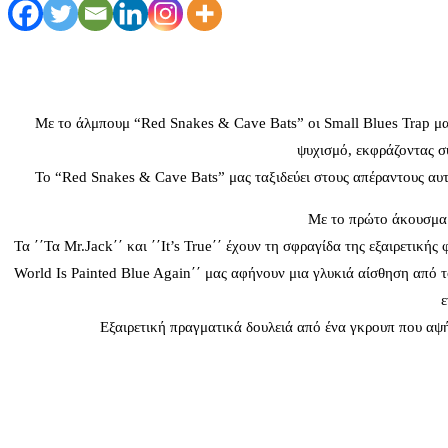
Με το άλμπουμ “Red Snakes & Cave Bats” οι Small Blues Trap μα
ψυχισμό, εκφράζοντας σ
Το “Red Snakes & Cave Bats” μας ταξιδεύει στους απέραντους αυτο
Με το πρώτο άκουσμα τ
Τα ΄΄Τα Mr.Jack΄΄ και ΄΄It’s True΄΄ έχουν τη σφραγίδα της εξαιρετική
World Is Painted Blue Again΄΄ μας αφήνουν μια γλυκιά αίσθηση από τ
ε
Εξαιρετική πραγματικά δουλειά από ένα γκρουπ που αψή