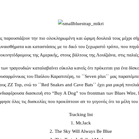
ς παρουσιάζουν την πιο ολοκληρωμένη και ώριμη δουλειά τους μέχρι σή
υναισθήματα και καταστάσεις με το δικό του ξεχωριστό τρόπο, που πηγάζ
κινητόδρομους της Αμερικής, στους βάλτους της Λουϊζιάνα, στις παλιές 
ων τραγουδιών καταλαβαίνει εύκολα κανείς ότι πρόκειται για ένα δίσκ
ς φυσαρμόνικας του Παύλου Καραπιπέρη, το ΄΄Seven plus΄΄ μας παραπέμπει
ους ZZ Top, ενώ το ΄΄Red Snakes and Cave Bats΄΄ έχει μια μικρή πινελ
νδιαφέρουσα διασκευή στο “Buy A Dog” του frontman των Blues Wire, 
φησε όλες τις δυσκολίες που προκύπτουν απ το γεγονός ότι τα μέλη του 
Tracking list
1. Mr.Jack
2. The Sky Will Always Be Blue