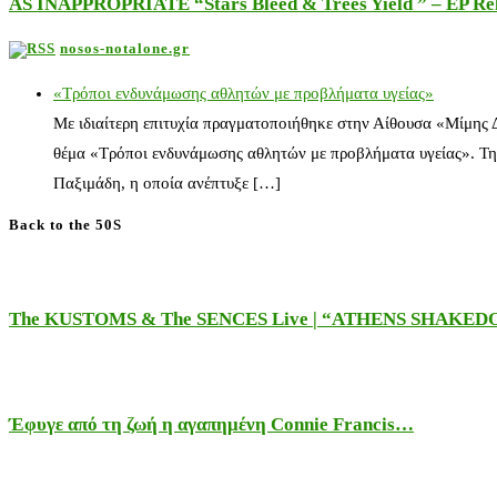
AS INAPPROPRIATE “Stars Bleed & Trees Yield ” – EP Releas
nosos-notalone.gr
«Τρόποι ενδυνάμωσης αθλητών με προβλήματα υγείας»
Με ιδιαίτερη επιτυχία πραγματοποιήθηκε στην Αίθουσα «Μίμης
θέμα «Τρόποι ενδυνάμωσης αθλητών με προβλήματα υγείας». Τη
Παξιμάδη, η οποία ανέπτυξε […]
Back to the 50S
The KUSTOMS & The SENCES Live | “ATHENS SHAKE
Έφυγε από τη ζωή η αγαπημένη Connie Francis…