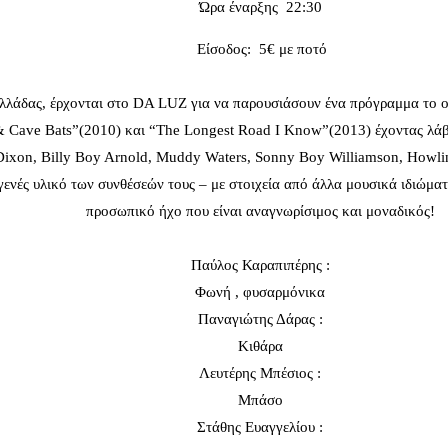
Ώρα έναρξης 22:30
Είσοδος: 5€ με ποτό
Ελλάδας, έρχονται στο DA LUZ για να παρουσιάσουν ένα πρόγραμμα το ο
 Cave Bats”(2010) και “The Longest Road I Know”(2013) έχοντας λάβει
ie Dixon, Billy Boy Arnold, Muddy Waters, Sonny Boy Williamson, Howlin
τογενές υλικό των συνθέσεών τους – με στοιχεία από άλλα μουσικά ιδι
προσωπικό ήχο που είναι αναγνωρίσιμος και μοναδικός!
Παύλος Καραπιπέρης :
Φωνή , φυσαρμόνικα
Παναγιώτης Δάρας :
Κιθάρα
Λευτέρης Μπέσιος :
Μπάσο
Στάθης Ευαγγελίου :