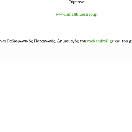
Τύμπανα
www.smallbluestrap.gr
ίναι Ραδιοφωνικός Παραγωγός, Δημιουργός του
rockandroll.gr
και του g