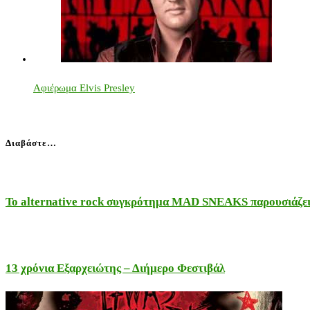
Αφιέρωμα Elvis Presley
Διαβάστε…
Το alternative rock συγκρότημα MAD SNEAKS παρουσιάζει 
13 χρόνια Εξαρχειώτης – Διήμερο Φεστιβάλ