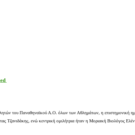
sed
λητών του Παναθηναϊκού Α.Ο. όλων των Αθλημάτων, η επιστημονική ημ
ας Τζανιδάκης, ενώ κεντρική ομιλήτρια ήταν η Μοριακή Βιολόγος Ελέ