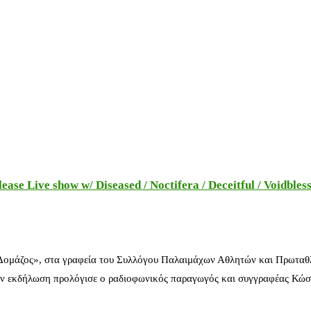
e Live show w/ Diseased / Noctifera / Deceitful / Voidbles
 Δομάζος», στα γραφεία του Συλλόγου Παλαιμάχων Αθλητών και Πρωταθ
ν εκδήλωση προλόγισε ο ραδιοφωνικός παραγωγός και συγγραφέας Κώστ