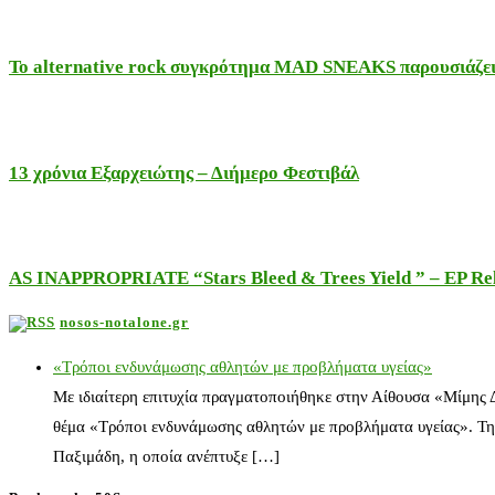
Το alternative rock συγκρότημα MAD SNEAKS παρουσιάζει 
13 χρόνια Εξαρχειώτης – Διήμερο Φεστιβάλ
AS INAPPROPRIATE “Stars Bleed & Trees Yield ” – EP Releas
nosos-notalone.gr
«Τρόποι ενδυνάμωσης αθλητών με προβλήματα υγείας»
Με ιδιαίτερη επιτυχία πραγματοποιήθηκε στην Αίθουσα «Μίμης
θέμα «Τρόποι ενδυνάμωσης αθλητών με προβλήματα υγείας». Τη
Παξιμάδη, η οποία ανέπτυξε […]