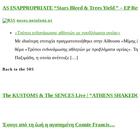
AS INAPPROPRIATE “Stars Bleed & Trees Yield ” – EP Releas
nosos-notalone.gr
«Τρόποι ενδυνάμωσης αθλητών με προβλήματα υγείας»
Με ιδιαίτερη επιτυχία πραγματοποιήθηκε στην Αίθουσα «Μίμης
θέμα «Τρόποι ενδυνάμωσης αθλητών με προβλήματα υγείας». Τη
Παξιμάδη, η οποία ανέπτυξε […]
Back to the 50S
The KUSTOMS & The SENCES Live | “ATHENS SHAKE
Έφυγε από τη ζωή η αγαπημένη Connie Francis…