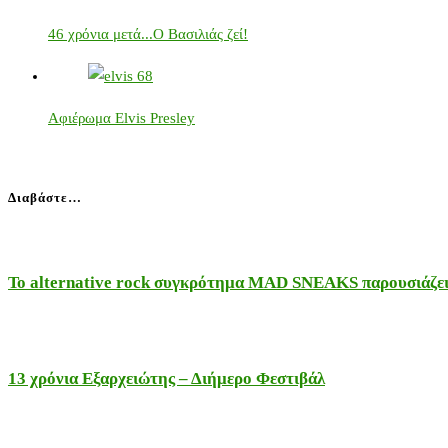
46 χρόνια μετά...Ο Βασιλιάς ζεί!
Αφιέρωμα Elvis Presley
Διαβάστε…
Το alternative rock συγκρότημα MAD SNEAKS παρουσιάζει 
13 χρόνια Εξαρχειώτης – Διήμερο Φεστιβάλ