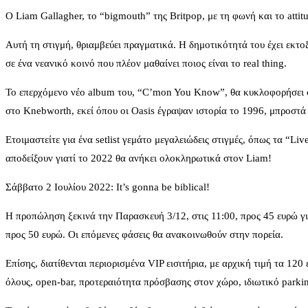
Ο Liam Gallagher, το “bigmouth” της Britpop, με τη φωνή και το atti
Αυτή τη στιγμή, θριαμβεύει πραγματικά. H δημοτικότητά του έχει εκτ
σε ένα νεανικό κοινό που πλέον μαθαίνει ποιος είναι το real thing.
Το επερχόμενο νέο album του, “C’mon You Know”, θα κυκλοφορήσει στι
στο Knebworth, εκεί όπου οι Oasis έγραψαν ιστορία το 1996, μπροστά 
Ετοιμαστείτε για ένα setlist γεμάτο μεγαλειώδεις στιγμές, όπως τα “Li
αποδείξουν γιατί το 2022 θα ανήκει ολοκληρωτικά στον Liam!
Σάββατο 2 Ιουλίου 2022: It’s gonna be biblical!
Η προπώληση ξεκινά την Παρασκευή 3/12, στις 11:00, προς 45 ευρώ για
προς 50 ευρώ. Οι επόμενες φάσεις θα ανακοινωθούν στην πορεία.
Επίσης, διατίθενται περιορισμένα VIP εισιτήρια, με αρχική τιμή τα 1
όλους, οpen-bar, προτεραιότητα πρόσβασης στον χώρο, ιδιωτικό parkin