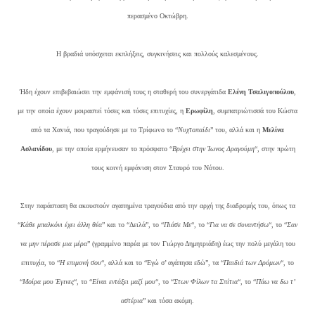
περασμένο Οκτώβρη.
Η βραδιά υπόσχεται εκπλήξεις, συγκινήσεις και πολλούς καλεσμένους.
Ήδη έχουν επιβεβαιώσει την εμφάνισή τους η σταθερή του συνεργάτιδα
Ελένη Τσαλιγοπούλου
,
με την οποία έχουν μοιραστεί τόσες και τόσες επιτυχίες, η
Ερωφίλη
, συμπατριώτισσά του Κώστα
από τα Χανιά, που τραγούδησε με το Τρίφωνο το “
Νυχτοπαίδι
” του, αλλά και η
Μελίνα
Ασλανίδου
, με την οποία ερμήνευσαν το πρόσφατο “
Βρέχει στην Ίωνος Δραγούμη
“, στην πρώτη
τους κοινή εμφάνιση στον Σταυρό του Νότου.
Στην παράσταση θα ακουστούν αγαπημένα τραγούδια από την αρχή της διαδρομής του, όπως τα
“
Κάθε μπαλκόνι έχει άλλη θέα
” και το “Δειλά”, το “
Πιάσε Με
“, το “
Για να σε συναντήσω
“, το “
Σαν
να μην πέρασε μια μέρα
” (γραμμένο παρέα με τον Γιώργο Δημητριάδη) έως την πολύ μεγάλη του
επιτυχία, το “
Η επιμονή σου
“, αλλά και το “Εγώ σ’ αγάπησα εδώ”, τα “
Παιδιά των Δρόμων
“, το
“
Μοίρα μου Έγινες
“, το “
Είναι εντάξει μαζί μου
“, το “
Στων Φίλων τα Σπίτια
“, το “
Πάω να δω τ’
αστέρια
” και τόσα ακόμη.