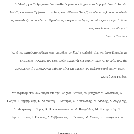
“
Η συλλογή με τα τραγούδια του Κώστα Λειβαδά δεν δείχνει μόνο το μεγάλο ταλέντο του σαν
συνθέτη και ερμηνευτή (είμαι από αυτούς που πιστεύουν στους τραγουδοποιούς), αλλά παράλληλα
μας παρουσιάζει μια ομάδα από σημαντικούς Έλληνες καλλιτέχνες που όλοι έχουν γράψει τη δικιά
τους ιστορία στο τραγούδι μας.
“
Γιάννης Πετρίδης
“
Αυτό που εκτιμώ περισσότερο στα τραγούδια του Κώστα Λειβαδά, είναι ότι έχουν ζεστασιά και
ειλικρίνεια… Ο λόγος του είναι ευθύς, ειλικρινής και συγκινητικός. Οι ιστορίες του, είτε
προσωπικές είτε σε συλλογικό επίπεδο, είναι από εκείνες που αφήνουν βαθιά τα ίχνη τους…
“
Ξενοφώντας Ραράκος
Στο άλμπουμ, που κυκλοφορεί από την Feelgood Records, συμμετέχουν: Μ. Ασλανίδου, Δ.
Γλέζου, Γ. Δημητριάδης, Ε. Ζουγανέλη, Γ. Κότσιρας, Σ. Κραουνάκης, Μ. Λιδάκης, Σ. Λογαρίδης,
Α. Μπάμπαλη, Γ. Νέγκα, Β. Παπακωνσταντίνου, Μ. Πασχαλίδης, Μ. Πολυχρονίδη, Ν.
Πορτοκάλογλου, Γ. Ρωμανός, Δ. Σαββόπουλος, Β. Σκουλάς, Μ. Στόκας, Ε. Τσαλιγοπούλου.
Πληροφορίες