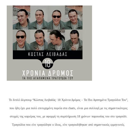
Το διπλό άλμπουμ “Κώστας Λειβαδάς: 18 Χρόνια Δρόμος – Τα Πιο Αγαπημένα Τραγούδια Του”,
που ήδη έχει μια πολύ επιτυχημένη πορεία στα charts, είναι μια συλλογή με τις σημαντικότερες
στιγμές της καριέρας του, με αφορμή τη συμπλήρωση 18 χρόνων παρουσίας του στο τραγούδι.
Τραγούδια που είτε τραγούδησε ο ίδιος, είτε τραγουδήθηκαν από σημαντικούς ερμηνευτές.