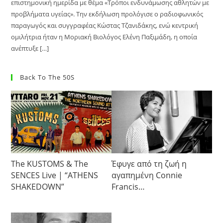
επιστημονική ημερίδα με θέμα «Τρόποι ενδυνάμωσης αθλητών με
προβλήματα υγείας». Την εκδήλωση προλόγισε ο ραδιοφωνικός
παραγωγός και συγγραφέας Κώστας Τζανιδάκης, ενώ κεντρική
ομιλήτρια ήταν η Μοριακή Βιολόγος Ελένη Παξιμάδη, η οποία
ανέπτυξε […]
Back To The 50S
The KUSTOMS & The
Έφυγε από τη ζωή η
SENCES Live | “ATHENS
αγαπημένη Connie
SHAKEDOWN”
Francis…