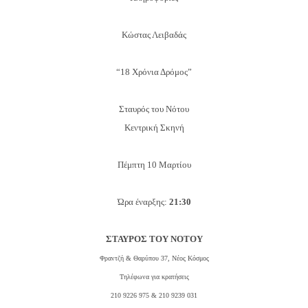
Κώστας Λειβαδάς
“18 Χρόνια Δρόμος”
Σταυρός του Νότου
Κεντρική Σκηνή
Πέμπτη 10 Μαρτίου
Ώρα έναρξης:
21:30
ΣΤΑΥΡΟΣ ΤΟΥ ΝΟΤΟΥ
Φραντζή & Θαρύπου 37, Νέος Κόσμος
Τηλέφωνα για κρατήσεις
210 9226 975 & 210 9239 031