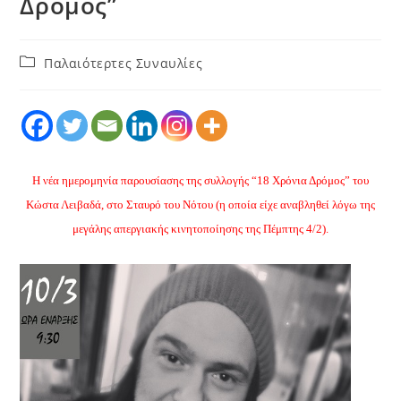
Δρόμος”
Παλαιότερτες Συναυλίες
Η νέα ημερομηνία παρουσίασης της συλλογής “18 Χρόνια Δρόμος” του
Κώστα Λειβαδά, στο Σταυρό του Νότου (η οποία είχε αναβληθεί λόγω της
μεγάλης απεργιακής κινητοποίησης της Πέμπτης 4/2).