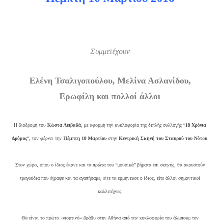
Συμμετέχουν
Ελένη Τσαλιγοπούλου, Μελίνα Ασλανίδου,
Ερωφίλη και πολλοί άλλοι
Η διαδρομή του
Κώστα Λειβαδά
, με αφορμή την κυκλοφορία της διπλής συλλογής “
18 Χρόνια
Δρόμος
“, τον φέρνει την
Πέμπτη 10 Μαρτίου
στην
Κεντρική Σκηνή του Σταυρού του Νότου
.
Στον χώρο, όπου ο ίδιος έκανε και τα πρώτα του “μουσικά” βήματα επί σκηνής, θα ακουστούν
τραγούδια που έγραψε και τα αγαπήσαμε, είτε τα ερμήνευσε ο ίδιος, είτε άλλοι σημαντικοί
καλλιτέχνες.
Θα είναι το πρώτο «γιορτινό» βράδυ στην Αθήνα από την κυκλοφορία του άλμπουμ τον