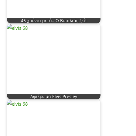
46 χρόνια μετά...Ο Βασιλιάς ζεί!
Αφιέρωμα Elvis Presley