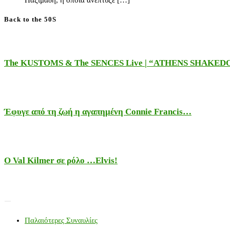
Back to the 50S
The KUSTOMS & The SENCES Live | “ATHENS SHAKE
Έφυγε από τη ζωή η αγαπημένη Connie Francis…
Ο Val Kilmer σε ρόλο …Elvis!
Παλαιότερες Συναυλίες