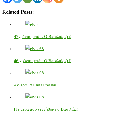
Related Posts:
47χρόνια μετά... Ο Βασιλιάς ζει!
46 χρόνια μετά...Ο Βασιλιάς ζεί!
Αφιέρωμα Elvis Presley
Η ημέρα που γεννήθηκε ο Βασιλιάς!