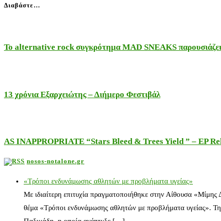
Διαβάστε…
Το alternative rock συγκρότημα MAD SNEAKS παρουσιάζει 
13 χρόνια Εξαρχειώτης – Διήμερο Φεστιβάλ
AS INAPPROPRIATE “Stars Bleed & Trees Yield ” – EP Releas
nosos-notalone.gr
«Τρόποι ενδυνάμωσης αθλητών με προβλήματα υγείας»
Με ιδιαίτερη επιτυχία πραγματοποιήθηκε στην Αίθουσα «Μίμης
θέμα «Τρόποι ενδυνάμωσης αθλητών με προβλήματα υγείας». Τη
Παξιμάδη, η οποία ανέπτυξε […]