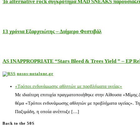
Το alternative rock συγκρότημα MAD SNEAKS παρουσιάζει 
13 χρόνια Εξαρχειώτης – Διήμερο Φεστιβάλ
AS INAPPROPRIATE “Stars Bleed & Trees Yield ” – EP Releas
nosos-notalone.gr
«Τρόποι ενδυνάμωσης αθλητών με προβλήματα υγείας»
Με ιδιαίτερη επιτυχία πραγματοποιήθηκε στην Αίθουσα «Μίμης
θέμα «Τρόποι ενδυνάμωσης αθλητών με προβλήματα υγείας». Τη
Παξιμάδη, η οποία ανέπτυξε […]
Back to the 50S