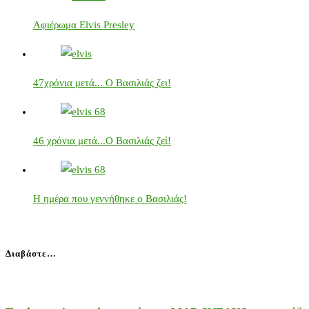
Αφιέρωμα Elvis Presley
47χρόνια μετά... Ο Βασιλιάς ζει!
46 χρόνια μετά...Ο Βασιλιάς ζεί!
Η ημέρα που γεννήθηκε ο Βασιλιάς!
Διαβάστε…