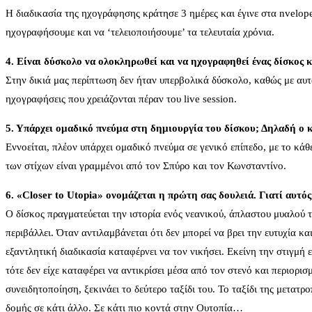
Η διαδικασία της ηχογράφησης κράτησε 3 ημέρες και έγινε στα nvelope
ηχογραφήσουμε και να ‘τελειοποιήσουμε’ τα τελευταία χρόνια.
4. Είναι δύσκολο να ολοκληρωθεί και να ηχογραφηθεί ένας δίσκος κ
Στην δικιά μας περίπτωση δεν ήταν υπερβολικά δύσκολο, καθώς με αυτό
ηχογραφήσεις που χρειάζονται πέραν του live session.
5. Υπάρχει ομαδικό πνεύμα στη δημιουργία του δίσκου; Δηλαδή ο κά
Εννοείται, πλέον υπάρχει ομαδικό πνεύμα σε γενικό επίπεδο, με το κά
των στίχων είναι γραμμένοι από τον Σπύρο και τον Κωνσταντίνο.
6. «Closer to Utopia» ονομάζεται η πρώτη σας δουλειά. Γιατί αυτός 
Ο δίσκος πραγματεύεται την ιστορία ενός νεανικού, άπλαστου μυαλού τ
περιβάλλει. Όταν αντιλαμβάνεται ότι δεν μπορεί να βρει την ευτυχία κ
εξαντλητική διαδικασία καταφέρνει να τον νικήσει. Εκείνη την στιγμή 
τότε δεν είχε καταφέρει να αντικρίσει μέσα από τον στενό και περιορι
συνειδητοποίηση, ξεκινάει το δεύτερο ταξίδι του. Το ταξίδι της μετα
δομής σε κάτι άλλο. Σε κάτι πιο κοντά στην Ουτοπία…