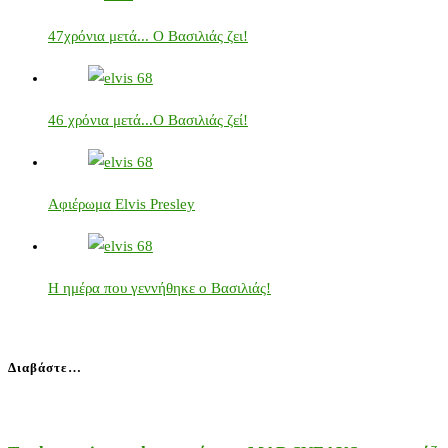
47χρόνια μετά... Ο Βασιλιάς ζει!
46 χρόνια μετά...Ο Βασιλιάς ζεί!
Αφιέρωμα Elvis Presley
Η ημέρα που γεννήθηκε ο Βασιλιάς!
Διαβάστε…