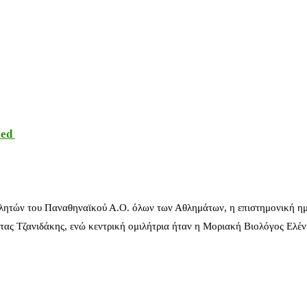
sed
λητών του Παναθηναϊκού Α.Ο. όλων των Αθλημάτων, η επιστημονική ημ
ας Τζανιδάκης, ενώ κεντρική ομιλήτρια ήταν η Μοριακή Βιολόγος Ελέ