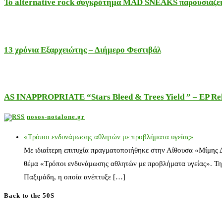
Το alternative rock συγκρότημα MAD SNEAKS παρουσιάζει 
13 χρόνια Εξαρχειώτης – Διήμερο Φεστιβάλ
AS INAPPROPRIATE “Stars Bleed & Trees Yield ” – EP Releas
nosos-notalone.gr
«Τρόποι ενδυνάμωσης αθλητών με προβλήματα υγείας»
Με ιδιαίτερη επιτυχία πραγματοποιήθηκε στην Αίθουσα «Μίμης
θέμα «Τρόποι ενδυνάμωσης αθλητών με προβλήματα υγείας». Τη
Παξιμάδη, η οποία ανέπτυξε […]
Back to the 50S