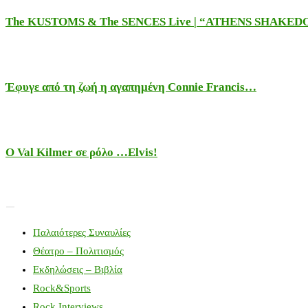
The KUSTOMS & The SENCES Live | “ATHENS SHAKE
Έφυγε από τη ζωή η αγαπημένη Connie Francis…
Ο Val Kilmer σε ρόλο …Elvis!
Παλαιότερες Συναυλίες
Θέατρο – Πολιτισμός
Εκδηλώσεις – Βιβλία
Rock&Sports
Rock Interviews