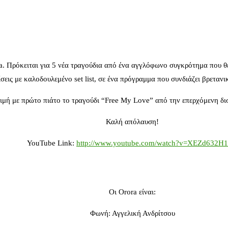
a. Πρόκειται για 5 νέα τραγούδια από ένα αγγλόφωνο συγκρότημα που θέ
εις με καλοδουλεμένο set list, σε ένα πρόγραμμα που συνδιάζει βρετανικ
κιμή με πρώτο πιάτο το τραγούδι “Free My Love” από την επερχόμενη δ
Καλή απόλαυση!
YouTube Link:
http://www.youtube.com/watch?v=XEZd632H
Οι Orora είναι:
Φωνή: Αγγελική Ανδρίτσου