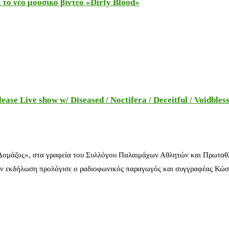
το νέο μουσικό βίντεο «Dirty Blood»
e Live show w/ Diseased / Noctifera / Deceitful / Voidbles
 Δομάζος», στα γραφεία του Συλλόγου Παλαιμάχων Αθλητών και Πρωταθ
ν εκδήλωση προλόγισε ο ραδιοφωνικός παραγωγός και συγγραφέας Κώστ