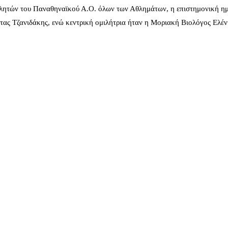
λητών του Παναθηναϊκού Α.Ο. όλων των Αθλημάτων, η επιστημονική ημ
ας Τζανιδάκης, ενώ κεντρική ομιλήτρια ήταν η Μοριακή Βιολόγος Ελέ