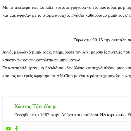
Με το τελείωμα των Lunatix, τρέξαμε γρήγορα να εξοπλιστούμε με μπύρ
και μας άφησαν με το στόμα ανοιχτό. Γνήσιο καθαρόαιμο punk rock’ n’ 
Γύρω στις 00.15 την σκυτάλη π
Αγνό, μελωδικό punk rock, πλημμύρισε τον ΑΝ, μουσικές πινελιές που 
καυστικών κονωνικοπολιτικών μηνυμάτων.
Εν κατακλείδι ήταν μια βραδιά που δεν βλέπουμε συχνά πλέον, μιας και
κόσμος και εμείς αφήσαμε το AN Club με ένα τεράστιο χαμόγελο ευχαρ
Κώστας Τζανιδάκης
Γεννήθηκε το 1967 στην Αθήνα και σπούδασε Ηλεκτρονικός. Ε