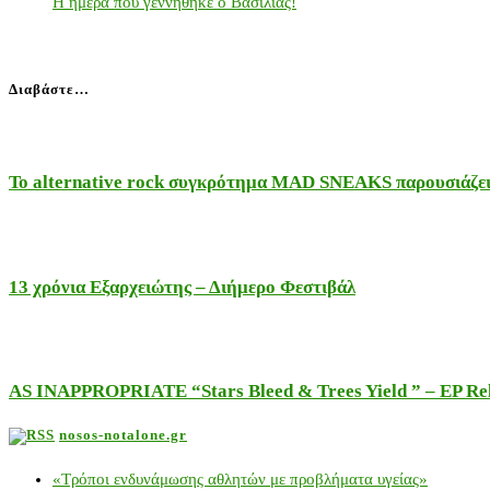
Η ημέρα που γεννήθηκε ο Βασιλιάς!
Διαβάστε…
Το alternative rock συγκρότημα MAD SNEAKS παρουσιάζει 
13 χρόνια Εξαρχειώτης – Διήμερο Φεστιβάλ
AS INAPPROPRIATE “Stars Bleed & Trees Yield ” – EP Releas
nosos-notalone.gr
«Τρόποι ενδυνάμωσης αθλητών με προβλήματα υγείας»