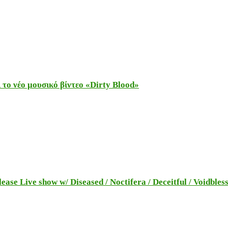
το νέο μουσικό βίντεο «Dirty Blood»
e Live show w/ Diseased / Noctifera / Deceitful / Voidbles