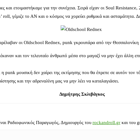
ες και ετοιμαστήκαμε για την συνέχεια. Σειρά είχαν οι Soul Resistance,
roll, γέμιζε το ΑΝ και ο κόσμος να χορεύει ρυθμικά και ασταμάτητα. Δε
αρέλαβαν οι Oldschool Rednex, punk γκρουπάρα από την Θεσσαλονίκη μ
έκαναν και τον τελευταίο άνθρωπό μέσα στο μαγαζί να μην έχει άλλη επιλ
 η punk μουσική δεν χαίρει της εκτίμησης που θα έπρεπε σε αυτόν τον τ
ίστησης και την αδρεναλίνη μας να μην λέει να καταλαγιάσει.
Δημήτρης Σκλιβάγκος
ίναι Ραδιοφωνικός Παραγωγός, Δημιουργός του
rockandroll.gr
και του g