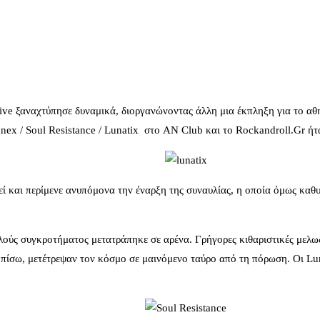
ive ξαναχτύπησε δυναμικά, διοργανώνοντας άλλη μια έκπληξη για το αθη
ex / Soul Resistance / Lunatix στο AN Club και τo Rockandroll.Gr ήταν
ί και περίμενε ανυπόμονα την έναρξη της συναυλίας, η οποία όμως καθυ
ούς συγκροτήματος μετατράπηκε σε αρένα. Γρήγορες κιθαριστικές μελωδί
πίσω, μετέτρεψαν τον κόσμο σε μαινόμενο ταύρο από τη πόρωση. Οι Lun