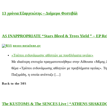
13 χρόνια Εξαρχειώτης – Διήμερο Φεστιβάλ
AS INAPPROPRIATE “Stars Bleed & Trees Yield ” – EP Releas
nosos-notalone.gr
«Τρόποι ενδυνάμωσης αθλητών με προβλήματα υγείας»
Με ιδιαίτερη επιτυχία πραγματοποιήθηκε στην Αίθουσα «Μίμης
θέμα «Τρόποι ενδυνάμωσης αθλητών με προβλήματα υγείας». Τη
Παξιμάδη, η οποία ανέπτυξε […]
Back to the 50S
The KUSTOMS & The SENCES Live | “ATHENS SHAKE