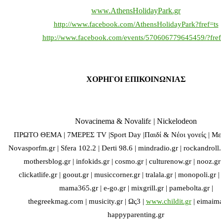
www.AthensHolidayPark.gr
http://www.facebook.com/AthensHolidayPark?fref=ts
http://www.facebook.com/events/570606779645459/?fref
ΧΟΡΗΓΟΙ ΕΠΙΚΟΙΝΩΝΙΑΣ
Novacinema & Novalifε | Nickelodeon
ΠΡΩΤΟ ΘΕΜΑ | 7ΜΕΡΕΣ TV |Sport Day |Παιδί & Νέοι γονείς | Μελ
Novasporfm.gr | Sfera 102.2 | Derti 98.6 | mindradio.gr | rockandroll.
mothersblog.gr | infokids.gr | cosmo.gr | culturenow.gr | nooz.gr
clickatlife.gr | goout.gr | musiccorner.gr | tralala.gr | monopoli.gr | 
mama365.gr | e-go.gr | mixgrill.gr | pamebolta.gr |
thegreekmag.com | musicity.gr | Ως3 |
www.childit.gr
| eimaima
happyparenting.gr