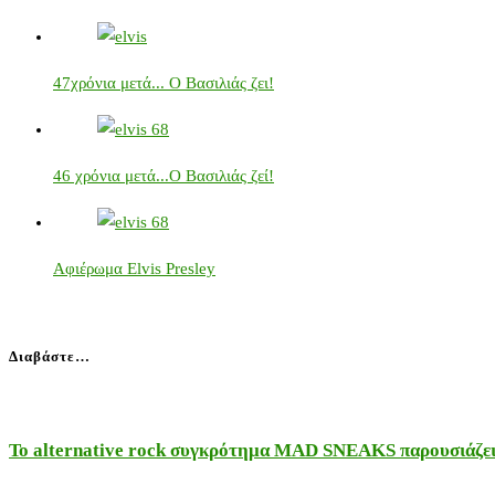
47χρόνια μετά... Ο Βασιλιάς ζει!
46 χρόνια μετά...Ο Βασιλιάς ζεί!
Αφιέρωμα Elvis Presley
Διαβάστε…
Το alternative rock συγκρότημα MAD SNEAKS παρουσιάζει 