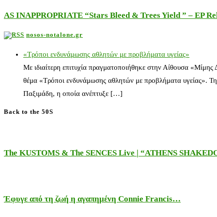
AS INAPPROPRIATE “Stars Bleed & Trees Yield ” – EP Releas
nosos-notalone.gr
«Τρόποι ενδυνάμωσης αθλητών με προβλήματα υγείας»
Με ιδιαίτερη επιτυχία πραγματοποιήθηκε στην Αίθουσα «Μίμης
θέμα «Τρόποι ενδυνάμωσης αθλητών με προβλήματα υγείας». Τη
Παξιμάδη, η οποία ανέπτυξε […]
Back to the 50S
The KUSTOMS & The SENCES Live | “ATHENS SHAKE
Έφυγε από τη ζωή η αγαπημένη Connie Francis…