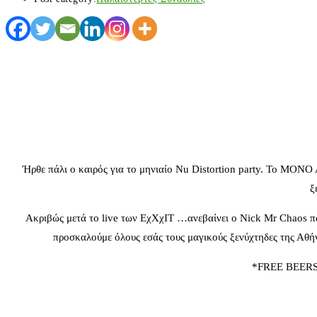
Ήρθε πάλι ο καιρός για το μηνιαίο Nu Distortion party. Το MON
ξ
Ακριβώς μετά το live των ΕχΧχΙΤ …ανεβαίνει ο Nick Mr Chaos π
προσκαλούμε όλους εσάς τους μαγικούς ξενύχτηδες της Αθήνα
*FREE BEERS to