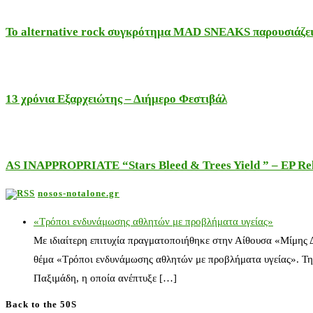
Το alternative rock συγκρότημα MAD SNEAKS παρουσιάζει 
13 χρόνια Εξαρχειώτης – Διήμερο Φεστιβάλ
AS INAPPROPRIATE “Stars Bleed & Trees Yield ” – EP Releas
nosos-notalone.gr
«Τρόποι ενδυνάμωσης αθλητών με προβλήματα υγείας»
Με ιδιαίτερη επιτυχία πραγματοποιήθηκε στην Αίθουσα «Μίμης
θέμα «Τρόποι ενδυνάμωσης αθλητών με προβλήματα υγείας». Τη
Παξιμάδη, η οποία ανέπτυξε […]
Back to the 50S