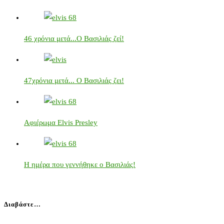
46 χρόνια μετά...Ο Βασιλιάς ζεί!
47χρόνια μετά... Ο Βασιλιάς ζει!
Αφιέρωμα Elvis Presley
Η ημέρα που γεννήθηκε ο Βασιλιάς!
Διαβάστε…