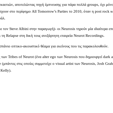
 δεκαετιών, αποτελώντας πηγή έμπνευσης για πάρα πολλά groups, όχι μόν
ουν στο περίφημο All Tomorrow’s Parties το 2010, όταν η post rock κ
βάλ.
τον Steve Albini στην παραγωγή)- οι Neurosis τηρούν μία ιδιαίτερα επ
 τη Relapse στη δική τους ανεξάρτητη εταιρεία Neurot Recordings.
ύν σπάνιο οπτικο-ακουστικό θέαμα για εκείνους που τις παρακολουθούν.
των Tribes of Neurot (ένα alter ego των Neurosis που δημιουργεί dark a
(μπάντες στις οποίες συμμετείχε ο visual artist των Neurosis, Josh Gra
 Kelly).