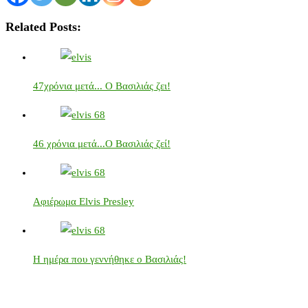
Related Posts:
47χρόνια μετά... Ο Βασιλιάς ζει!
46 χρόνια μετά...Ο Βασιλιάς ζεί!
Αφιέρωμα Elvis Presley
Η ημέρα που γεννήθηκε ο Βασιλιάς!