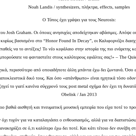
Noah Landis / synthesizers, πλήκτρα, effects, samples
Ο Τύπος έχει γράψει για τους Neurosis:
του Josh Graham. Οι όποιες ανησυχίες αποδείχτηκαν αβάσιμες. Απόψε οι 
 set κυρίως βασισμένο στο “Honor Found In Decay”, οι Καλιφορνέζοι δ
αθείς να το αντέξεις! Το νέο κεφάλαιο στην ιστορία της πιο ενάρετης 
μπορούσατε να φανταστείτε στους καλύτερους εφιάλτες σας!» – The Qui
ικά, περισσότερο από οποιαδήποτε άλλη μπάντα έχω δει ζωντανά. Όσο επι
 αποκλειστικά δικό τους. Και όσο «απάνθρωπο» είναι ηχητικά τόσο οδυν
ηγεί το γιατί κανένα σύγχρονό τους post metal σχήμα δεν έχει τη δυνατό
Obelisk / Jan 2013
ιο βαθιά αισθητή και πνευματική μουσική εμπειρία που είχα ποτέ το πρ
 όχι τυχόν για να καταλαγιάσει ο ενθουσιασμός, αλλά για να διαπιστώ
νακηρύξει σε ό,τι καλύτερο έχω δει ποτέ. Και κάτι τέτοιο δεν συνέβη στ