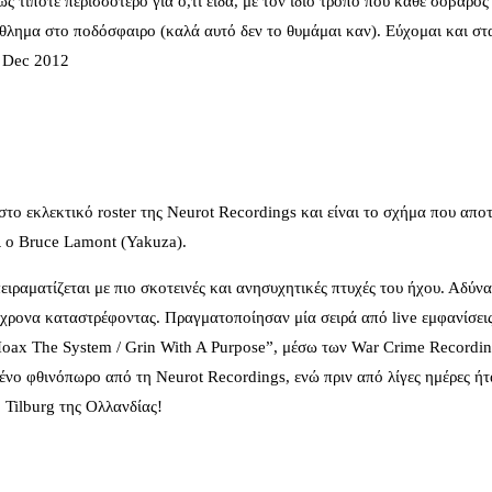
ς τίποτε περισσότερο για ό,τι είδα, με τον ίδιο τρόπο που κάθε σοβαρό
άθλημα στο ποδόσφαιρο (καλά αυτό δεν το θυμάμαι καν). Εύχομαι και στ
/ Dec 2012
το εκλεκτικό roster της Neurot Recordings και είναι το σχήμα που απο
αι ο Bruce Lamont (Yakuza).
ραματίζεται με πιο σκοτεινές και ανησυχητικές πτυχές του ήχου. Αδύν
όχρονα καταστρέφοντας. Πραγματοποίησαν μία σειρά από live εμφανίσει
 “Hoax The System / Grin With A Purpose”, μέσω των War Crime Record
ένο φθινόπωρο από τη Neurot Recordings, ενώ πριν από λίγες ημέρες ήτ
 Tilburg της Ολλανδίας!