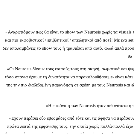
«Αναρωτιόμουν πως θα είναι το show των Neurosis χωρίς τα visuals 
και πιο εκφοβιστικοί / επιβλητικοί / απειλητικοί από ποτέ! Με ένα
δεν απολαμβάνεις το show τους ή τραβιέσαι από αυτό, αλλά απλά προσπ
θα 
«Οι Neurosis δίνουν τους εαυτούς τους στη σκηνή, σωματικά και ψυχ
τόσο σπάνια έχουμε τη δυνατότητα να παρακολουθήσουμε- είναι κάτι
της την πιο διαδεδομένη παρανόηση σε σχέση με τους Neurosis και εξ
«Η εμφάνιση των Neurosis ήταν πιθανότατα η π
«Έχουν περάσει δύο εβδομάδες από τότε και τις άφησα να περάσουν
πρώτα λεπτά της εμφάνισης τους, την οποία χωρίς πολλά-πολλά έχω α