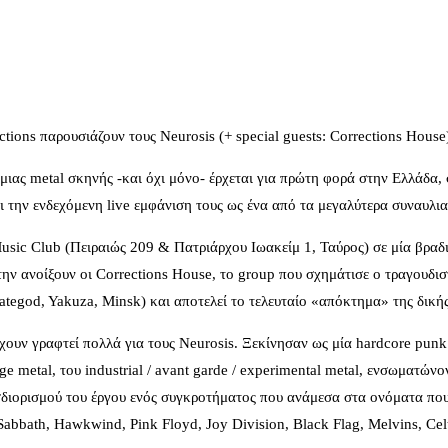
ctions παρουσιάζουν τους Neurosis (+ special guests: Corrections Hous
μιας metal σκηνής -και όχι μόνο- έρχεται για πρώτη φορά στην Ελλάδα, 
ι την ενδεχόμενη live εμφάνιση τους ως ένα από τα μεγαλύτερα συναυλ
Music Club (Πειραιώς 209 & Πατριάρχου Ιωακείμ 1, Ταύρος) σε μία βραδ
την ανοίξουν οι Corrections House, το group που σχημάτισε ο τραγουδι
tegod, Yakuza, Minsk) και αποτελεί το τελευταίο «απόκτημα» της δική
χουν γραφτεί πολλά για τους Neurosis. Ξεκίνησαν ως μία hardcore punk
ge metal, του industrial / avant garde / experimental metal, ενσωματώ
σδιορισμού του έργου ενός συγκροτήματος που ανάμεσα στα ονόματα που
abbath, Hawkwind, Pink Floyd, Joy Division, Black Flag, Melvins, Celti