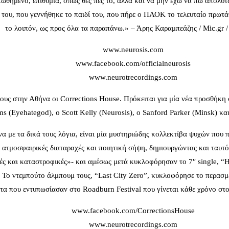
θημένο, επιθυμία, όπως θες πες το, αλλά και να μην έχω να πω απολύτω
ς του, που γεννήθηκε το παιδί του, που πήρε ο ΠΑΟΚ το τελευταίο πρωτ
το λοιπόν, ως προς όλα τα παραπάνω.» – Άρης Καραμπεάζης / Mic.gr 
www.neurosis.com
www.facebook.com/officialneurosis
www.neurotrecordings.com
ς στην Αθήνα οι Corrections House. Πρόκειται για μία νέα προσθήκη σ
ms (Eyehategod), o Scott Kelly (Neurosis), o Sanford Parker (Minsk) κ
ε τα δικά τους λόγια, είναι μία μυστηριώδης κολλεκτίβα ψυχών που πει
ατμοσφαιρικές διαταραχές και ποιητική σήψη, δημιουργώντας και ταυτ
δικές και καταστροφικές»- και αμέσως μετά κυκλοφόρησαν το 7″ single,
. Το ντεμπούτο άλμπουμ τους, “Last City Zero”, κυκλοφόρησε το περασμ
α που εντυπωσίασαν στο Roadburn Festival που γίνεται κάθε χρόνο στο
www.facebook.com/CorrectionsHouse
www.neurotrecordings.com