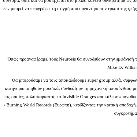
σύντομα, ούτε και να μου έρχεται στο μυαλό κανένα συγκρότημα ως απω
δεν μπορεί να περιγράψει τη στιγμή που συνάντησε τον έρωτα της ζωή
Όπως προαναφέραμε, τους Neurosis θα συνοδεύουν στην εμφάνισή του
Mike IX Willia
Θα μπορούσαμε να τους αποκαλέσουμε super group αλλά, σύμφωνα μ
κατηγοριοποιηθούν μουσικά, συνδυάζουν τη μηχανική αποσύνθεση με 
-τις οποίες, πολύ ταιριαστά, το Invisible Oranges αποκάλεσε «μονα
/ Burning World Records (Ευρώπη), κερδίζοντας την κριτική αποδοχή
συγκροτήματ