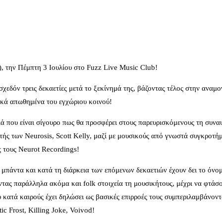
e), την Πέμπτη 3 Ιουλίου στο Fuzz Live Music Club!
σχεδόν τρεις δεκαετίες μετά το ξεκίνημά της, βάζοντας τέλος στην αναμ
ιακά απωθημένα του εγχώριου κοινού!
ιά που είναι σίγουρο πως θα προσφέρει στους παρευρισκόμενους τη συνα
στής των Neurosis, Scott Kelly, μαζί με μουσικούς από γνωστά συγκροτή
ς τους Neurot Recordings!
 μπάντα και κατά τη διάρκεια των επόμενων δεκαετιών έχουν δει το όνο
νοντας παράλληλα ακόμα και folk στοιχεία τη μουσικήτους, μέχρι να φτάσ
 κατά καιρούς έχει δηλώσει ως βασικές επιρροές τους συμπεριλαμβάνοντ
c Frost, Killing Joke, Voivod!