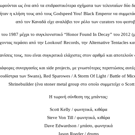
 θεωρούνται ως ένα από τα επιδραστικότερα σχήματα των τελευταίων δύο
ήταν η κλήση τους από τους Godspeed You! Black Emperor να συμμετάσχ
από τον Καναδά είχε αναλάβει τον ρόλο των curators του φεστι
του 1987 μέχρι το συγκλονιστικό “Honor Found In Decay” του 2012 (με 
ντας περάσει από την Lookout! Records, την Alternative Tentacles και
μφανίσεις τους, που είναι συγκριτικά ελάχιστες στον αριθμό και αποτελο
φορες συνεργασίες και side projects, με γνωστότερες περιπτώσεις αυτές 
υδίστρια των Swans), Red Sparowes / A Storm Of Light / Battle of Mice 
Shrinebuilder (ένα stoner metal group στο οποίο συμμετείχε ο Scott
Η τωρινή σύνθεση της μπάντας:
Scott Kelly / φωνητικά, κιθάρα
Steve Von Till / φωνητικά, κιθάρα
Dave Edwardson / μπάσο, φωνητικά
Jason Roeder / drums