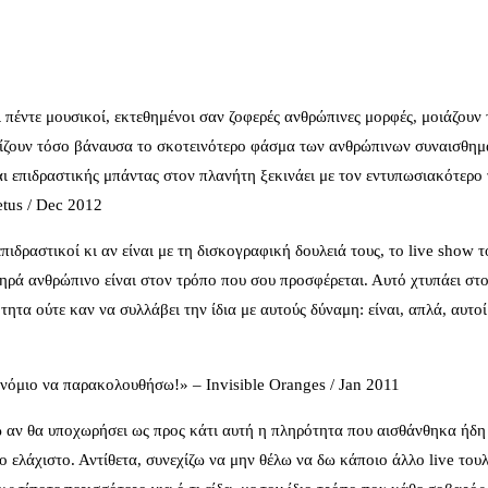
πέντε μουσικοί, εκτεθημένοι σαν ζοφερές ανθρώπινες μορφές, μοιάζουν 
ιασχίζουν τόσο βάναυσα το σκοτεινότερο φάσμα των ανθρώπινων συναισθη
και επιδραστικής μπάντας στον πλανήτη ξεκινάει με τον εντυπωσιακότερο
etus / Dec 2012
δραστικοί κι αν είναι με τη δισκογραφική δουλειά τους, το live show τ
ηρά ανθρώπινο είναι στον τρόπο που σου προσφέρεται. Αυτό χτυπάει στ
τητα ούτε καν να συλλάβει την ίδια με αυτούς δύναμη: είναι, απλά, αυτο
ονόμιο να παρακολουθήσω!» – Invisible Oranges / Jan 2011
σω αν θα υποχωρήσει ως προς κάτι αυτή η πληρότητα που αισθάνθηκα ήδη
ο ελάχιστο. Αντίθετα, συνεχίζω να μην θέλω να δω κάποιο άλλο live του