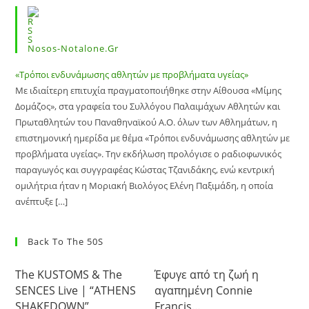
Nosos-Notalone.gr
«Τρόποι ενδυνάμωσης αθλητών με προβλήματα υγείας»
Με ιδιαίτερη επιτυχία πραγματοποιήθηκε στην Αίθουσα «Μίμης
Δομάζος», στα γραφεία του Συλλόγου Παλαιμάχων Αθλητών και
Πρωταθλητών του Παναθηναϊκού Α.Ο. όλων των Αθλημάτων, η
επιστημονική ημερίδα με θέμα «Τρόποι ενδυνάμωσης αθλητών με
προβλήματα υγείας». Την εκδήλωση προλόγισε ο ραδιοφωνικός
παραγωγός και συγγραφέας Κώστας Τζανιδάκης, ενώ κεντρική
ομιλήτρια ήταν η Μοριακή Βιολόγος Ελένη Παξιμάδη, η οποία
ανέπτυξε […]
Back To The 50S
The KUSTOMS & The
Έφυγε από τη ζωή η
SENCES Live | “ATHENS
αγαπημένη Connie
SHAKEDOWN”
Francis…