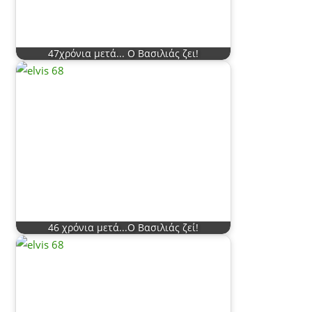
47χρόνια μετά... Ο Βασιλιάς ζει!
46 χρόνια μετά...Ο Βασιλιάς ζεί!