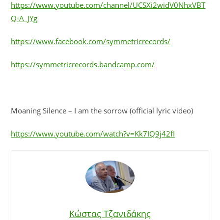
https://www.youtube.com/channel/UCSXi2widV0NhxVBT
Q-A_JYg
https://www.facebook.com/symmetricrecords/
https://symmetricrecords.bandcamp.com/
Moaning Silence – I am the sorrow (official lyric video)
https://www.youtube.com/watch?v=Kk7IQ9j42fI
Κώστας Τζανιδάκης