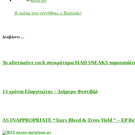
Η ημέρα που γεννήθηκε ο Βασιλιάς!
Διαβάστε…
Το alternative rock συγκρότημα MAD SNEAKS παρουσιάζει 
13 χρόνια Εξαρχειώτης – Διήμερο Φεστιβάλ
AS INAPPROPRIATE “Stars Bleed & Trees Yield ” – EP Releas
nosos-notalone.gr