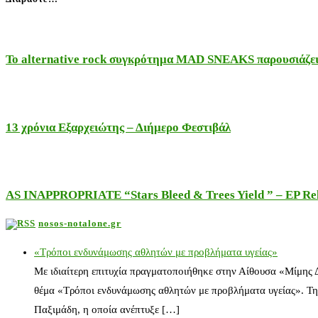
Το alternative rock συγκρότημα MAD SNEAKS παρουσιάζει 
13 χρόνια Εξαρχειώτης – Διήμερο Φεστιβάλ
AS INAPPROPRIATE “Stars Bleed & Trees Yield ” – EP Releas
nosos-notalone.gr
«Τρόποι ενδυνάμωσης αθλητών με προβλήματα υγείας»
Με ιδιαίτερη επιτυχία πραγματοποιήθηκε στην Αίθουσα «Μίμης
θέμα «Τρόποι ενδυνάμωσης αθλητών με προβλήματα υγείας». Τη
Παξιμάδη, η οποία ανέπτυξε […]