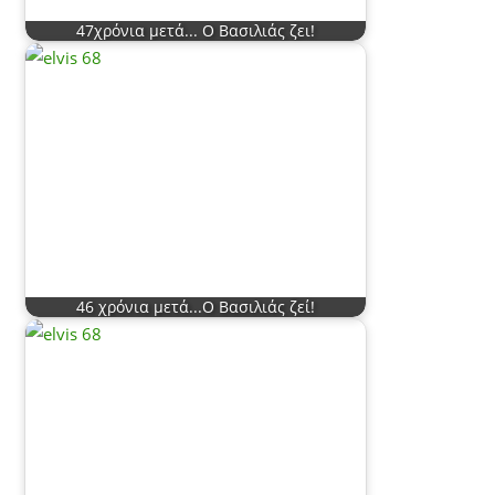
47χρόνια μετά... Ο Βασιλιάς ζει!
46 χρόνια μετά...Ο Βασιλιάς ζεί!