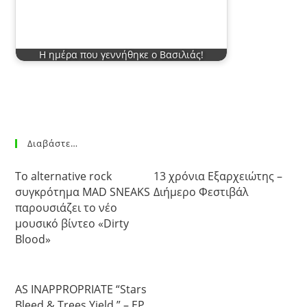
Η ημέρα που γεννήθηκε ο Βασιλιάς!
Διαβάστε…
Το alternative rock
13 χρόνια Εξαρχειώτης –
συγκρότημα MAD SNEAKS
Διήμερο Φεστιβάλ
παρουσιάζει το νέο
μουσικό βίντεο «Dirty
Blood»
AS INAPPROPRIATE “Stars
Bleed & Trees Yield ” – EP