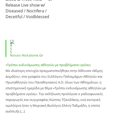
Release Live show w/
Diseased / Noctifera /
Deceitful / Voidblessed
Nosos-Notalone.gr
«Τρόποι ενδυνάμωσης αθλητών με προβλήματα υγείας»
Με ιδιαίτερη επιτυχία πραγματοποιήθηκε στην Αίθουσα «Μίμης
Δομάζος», στα γραφεία του Συλλόγου Παλαιμάχων Αθλητών και
Πρωταθλητών του Παναθηναϊκού Α.Ο. όλων των Αθλημάτων, η
επιστημονική ημερίδα με θέμα «Τρόποι ενδυνάμωσης αθλητών με
προβλήματα υγείας». Την εκδήλωση προλόγισε ο ραδιοφωνικός
παραγωγός και συγγραφέας Κώστας Τζανιδάκης, ενώ κεντρική
ομιλήτρια ήταν η Μοριακή Βιολόγος Ελένη Παξιμάδη, η οποία
ανέπτυξε […]