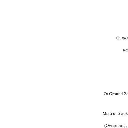
Οι παλ
κα
Οι Ground Ze
Μετά από πολλ
(Ονειρευτής 