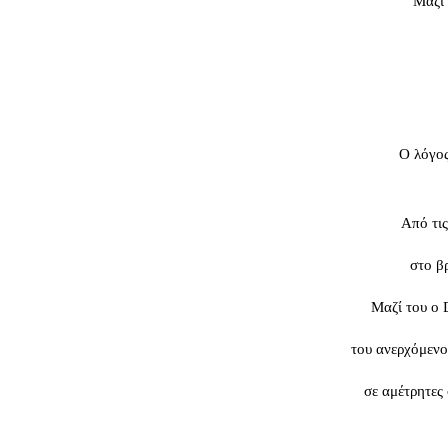
Μαζί 
Ο λόγος
Από τι
στο β
Μαζί του ο 
του ανερχόμενου
σε αμέτρητες