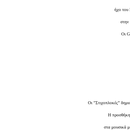
ήχο του 
στην 
Οι G
Οι ”Στιχοπλοκές” δημι
Η προσθήκη 
στα μουσικά μ