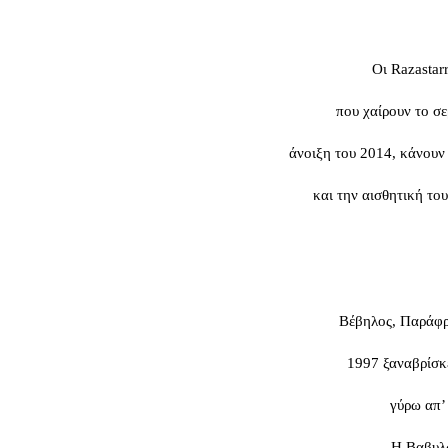
Οι Razastar
που χαίρουν το σε
άνοιξη του 2014, κάνουν
και την αισθητική το
Βέβηλος, Παράφρω
1997 ξαναβρίσκε
γύρω απ’
Η Βαβυλώ