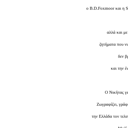
ο B.D.Foxmoor και η S
αλλά και με
ζητήματα που νι
δεν β
και την έ
Ο Νικήτας γ
Ζωγραφίζει, γράφε
την Ελλάδα τον τελε