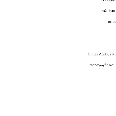
ενώ είναι
ιστο
Ο Ταφ Λάθος (Κυρ
παραγωγός και μ