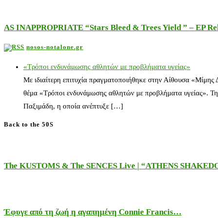
AS INAPPROPRIATE “Stars Bleed & Trees Yield ” – EP Releas
nosos-notalone.gr
«Τρόποι ενδυνάμωσης αθλητών με προβλήματα υγείας»
Με ιδιαίτερη επιτυχία πραγματοποιήθηκε στην Αίθουσα «Μίμης
θέμα «Τρόποι ενδυνάμωσης αθλητών με προβλήματα υγείας». Τη
Παξιμάδη, η οποία ανέπτυξε […]
Back to the 50S
The KUSTOMS & The SENCES Live | “ATHENS SHAKE
Έφυγε από τη ζωή η αγαπημένη Connie Francis…