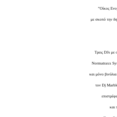
”Οίκος Ενο
με σκοπό την δη
Τρεις DJs με
Normatraxx Sys
και μόνο βινύλι
τον Dj Marbl
επιστρέφε
και 