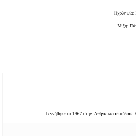
Ηχοληψία: 
Mίξη: Πά
Γεννήθηκε το 1967 στην Αθήνα και σπούδασε 