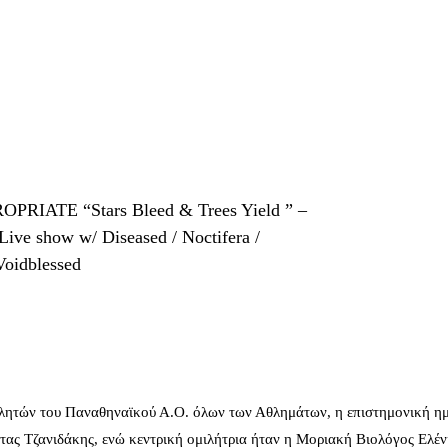
PRIATE “Stars Bleed & Trees Yield ” –
Live show w/ Diseased / Noctifera /
 Voidblessed
λητών του Παναθηναϊκού Α.Ο. όλων των Αθλημάτων, η επιστημονική ημ
ας Τζανιδάκης, ενώ κεντρική ομιλήτρια ήταν η Μοριακή Βιολόγος Ελέ