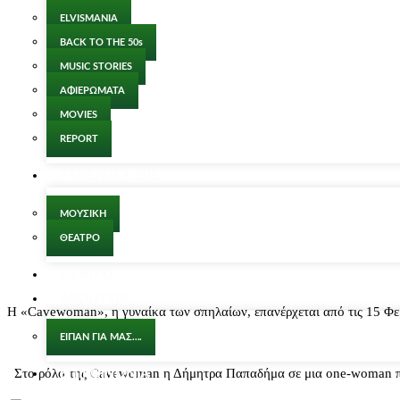
ELVISMANIA
BACK TO THE 50s
MUSIC STORIES
ΑΦΙΕΡΩΜΑΤΑ
MOVIES
REPORT
ΣΥΝΕΝΤΕΥΞΕΙΣ
ΜΟΥΣΙΚΗ
ΘΕΑΤΡΟ
ΘΕΑΤΡΟ
ABOUT US
H «Cavewoman», η γυναίκα των σπηλαίων, επανέρχεται από τις 15 Φεβρ
ΕΙΠΑΝ ΓΙΑ ΜΑΣ….
Στο ρόλο της Cavewoman η Δήμητρα Παπαδήμα σε μια one-woman παρά
ΕΠΙΚΟΙΝΩΝΙΑ