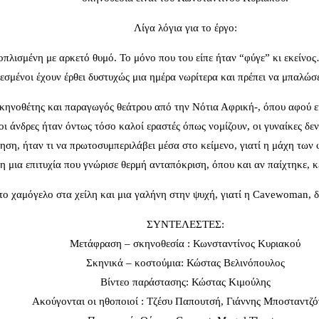
Λίγα λόγια για το έργο:
οπλισμένη με αρκετό θυμό. Το μόνο που του είπε ήταν “φύγε” κι εκείνος
λεσμένοι έχουν έρθει δυστυχώς μια ημέρα νωρίτερα και πρέπει να μπαλώ
ηνοθέτης και παραγωγός θεάτρου από την Νότια Αφρική-, όπου αφού ε
 οι άνδρες ήταν όντως τόσο καλοί εραστές όπως νομίζουν, οι γυναίκες δεν
ση, ήταν τι να πρωτοσυμπεριλάβει μέσα στο κείμενο, γιατί η μάχη των
μια επιτυχία που γνώρισε θερμή ανταπόκριση, όπου και αν παίχτηκε, κ
 το χαμόγελο στα χείλη και μια γαλήνη στην ψυχή, γιατί η Cavewoman,
ΣΥΝΤΕΛΕΣΤΕΣ:
Μετάφραση – σκηνοθεσία : Κωνσταντίνος Κυριακού
Σκηνικά – κοστούμια: Κώστας Βελινόπουλος
Βίντεο παράστασης: Κώστας Κιμούλης
Ακούγονται οι ηθοποιοί : Τζέσυ Παπουτσή, Γιάννης Μποσταντζ