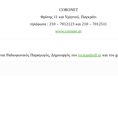
CORONET
Φρύνης 11 και Υμηττού, Παγκράτι
τηλέφωνα : 210 – 7012123 και 210 – 7012511
www.coronet.gr
ίναι Ραδιοφωνικός Παραγωγός, Δημιουργός του
rockandroll.gr
και του g