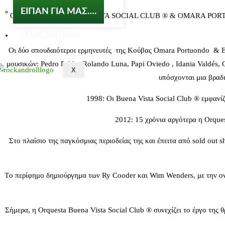
ΕΙΠΑΝ ΓΙΑ ΜΑΣ….
Οι ORQUESTA BUENA VISTA SOCIAL CLUB ® & OMARA PORTUONDO &
ΕΠΙΚΟΙΝΩΝΙΑ
Οι δύο σπουδαιότεροι ερμηνευτές της Κούβας Omara Portuondo & El
μουσικών: Pedro Pablo, Rolando Luna, Papi Oviedo , Idania Valdés, 
X
υπόσχονται μια βραδι
1998: Οι Buena Vista Social Club ® εμφανί
2012: 15 χρόνια αργότερα η Orques
Στο πλαίσιο της παγκόσμιας περιοδείας της και έπειτα από sold out
Tο περίφημο δημιούργημα των Ry Cooder και Wim Wenders, με την ονομ
Σήμερα, η Orquesta Buena Vista Social Club ® συνεχίζει το έργο της