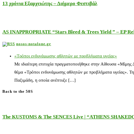
13 χρόνια Εξαρχειώτης – Διήμερο Φεστιβάλ
AS INAPPROPRIATE “Stars Bleed & Trees Yield ” – EP Releas
nosos-notalone.gr
«Τρόποι ενδυνάμωσης αθλητών με προβλήματα υγείας»
Με ιδιαίτερη επιτυχία πραγματοποιήθηκε στην Αίθουσα «Μίμης
θέμα «Τρόποι ενδυνάμωσης αθλητών με προβλήματα υγείας». Τη
Παξιμάδη, η οποία ανέπτυξε […]
Back to the 50S
The KUSTOMS & The SENCES Live | “ATHENS SHAKE