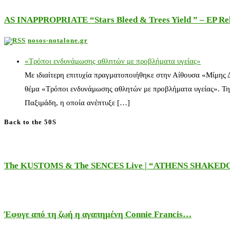
AS INAPPROPRIATE “Stars Bleed & Trees Yield ” – EP Releas
nosos-notalone.gr
«Τρόποι ενδυνάμωσης αθλητών με προβλήματα υγείας»
Με ιδιαίτερη επιτυχία πραγματοποιήθηκε στην Αίθουσα «Μίμης
θέμα «Τρόποι ενδυνάμωσης αθλητών με προβλήματα υγείας». Τη
Παξιμάδη, η οποία ανέπτυξε […]
Back to the 50S
The KUSTOMS & The SENCES Live | “ATHENS SHAKE
Έφυγε από τη ζωή η αγαπημένη Connie Francis…