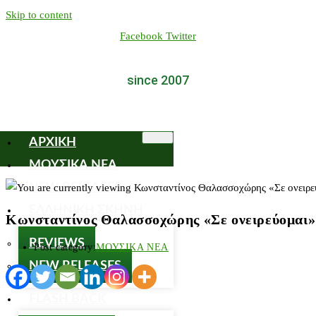
Skip to content
Facebook
Twitter
since 2007
ΑΡΧΙΚΗ
ΜΟΥΣΙΚΑ ΝΕΑ
NEW RELEASES
ΕΛΛΗΝΙΚΗ ΣΚΗΝΗ
Κωνσταντίνος Θαλασσοχώρης «Σε ονειρεύομαι»
REVIEWS
Post category:
ΜΟΥΣΙΚΑ ΝΕΑ
NEW RELEASES
FLASH BACK