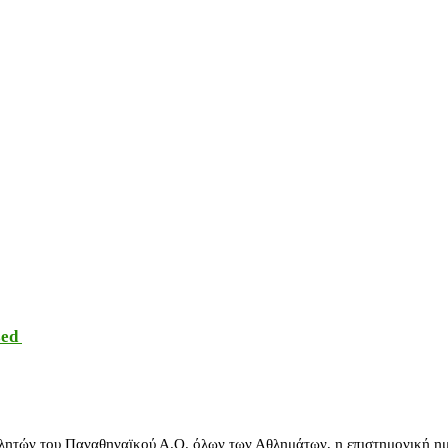
sed
λητών του Παναθηναϊκού Α.Ο. όλων των Αθλημάτων, η επιστημονική ημ