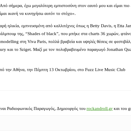
. Από σήμερα, έχω μεγαλύτερη εμπιστοσύνη στον εαυτό μου και είμαι πιο 
ίμαι ικανή να κυνηγήσω αυτόν το στόχο».
ρή ηλικία, εμπνευσμένη από καλλιτέχνες όπως η Betty Davis, η Etta Ja
 άλμπουμ της, “Shades of black”, που μπήκε στα charts 36 χωρών, φτάν
elling στη Viva Paris, πολλά βραβεία και υψηλές θέσεις σε φεστιβάλ, 
ry και το Sziget. Μαζί με τον πολυβραβευμένο παραγωγό Jonathan Quar
 από την Αθήνα, την Πέμπτη 13 Οκτωβρίου, στο Fuzz Live Music Club
ίναι Ραδιοφωνικός Παραγωγός, Δημιουργός του
rockandroll.gr
και του g