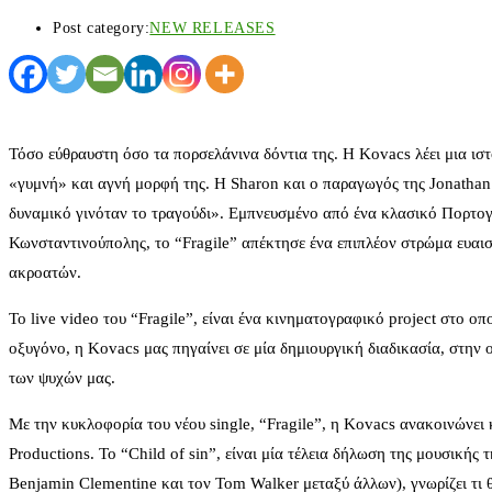
Post category:
NEW RELEASES
Τόσο εύθραυστη όσο τα πορσελάνινα δόντια της. Η Kovacs λέει μια ιστ
«γυμνή» και αγνή μορφή της. Η Sharon και ο παραγωγός της Jonathan
δυναμικό γινόταν το τραγούδι». Εμπνευσμένο από ένα κλασικό Πορτογα
Κωνσταντινούπολης, το “Fragile” απέκτησε ένα επιπλέον στρώμα ευαισθη
ακροατών.
Το live video του “Fragile”, είναι ένα κινηματογραφικό project στο ο
οξυγόνο, η Kovacs μας πηγαίνει σε μία δημιουργική διαδικασία, στην 
των ψυχών μας.
Με την κυκλοφορία του νέου single, “Fragile”, η Kovacs ανακοινώνει κα
Productions. Το “Child of sin”, είναι μία τέλεια δήλωση της μουσική
Benjamin Clementine και τον Tom Walker μεταξύ άλλων), γνωρίζει τι θ