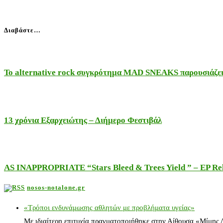
Διαβάστε…
Το alternative rock συγκρότημα MAD SNEAKS παρουσιάζει 
13 χρόνια Εξαρχειώτης – Διήμερο Φεστιβάλ
AS INAPPROPRIATE “Stars Bleed & Trees Yield ” – EP Releas
nosos-notalone.gr
«Τρόποι ενδυνάμωσης αθλητών με προβλήματα υγείας»
Με ιδιαίτερη επιτυχία πραγματοποιήθηκε στην Αίθουσα «Μίμης