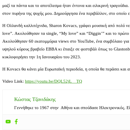
μαζί τα πάντα και το αποτέλεσμα ήταν έντονα και ειλικρινή τραγούδια
στον πυρήνα της ψυχής μου. Δημιούργησα ένα περιβάλλον, στο οποίο ε
Η Ολλανδή καλλιτέχνιδα, Sharon Kovacs, γράφει μουσική από πολύ νεα
love”. Ακολούθησαν τα single, “My love” και “Diggin’” και το πρώτο
Ακολούθησαν 60 εκατομμύρια views στο YouTube, ένα συμβόλαιο για mod
υψηλού κύρους βραβείο EBBA κι έπαιξε σε φεστιβάλ όπως το Glastonbu
κυκλοφορήσει την 1η Ιανουαρίου του 2023.
Η Kovacs θα κάνει μία Ευρωπαϊκή περιοδεία, η οποία θα περάσει και
Video Link:
https://youtu.be/DQL52jL__TQ
Κώστας Τζανιδάκης
Γεννήθηκε το 1967 στην Αθήνα και σπούδασε Ηλεκτρονικός. Ε