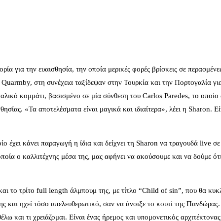
ορία για την ευαισθησία, την οποία μερικές φορές βρίσκεις σε περασμένε
 Quarmby, στη συνέχεια ταξίδεψαν στην Τουρκία και την Πορτογαλία γ
λικό κομμάτι, βασισμένο σε μία σύνθεση του Carlos Paredes, το οποίο
σίας. «Τα αποτελέσματα είναι μαγικά και ιδιαίτερα», λέει η Sharon. Είν
ποίο έχει κάνει παραγωγή η ίδια και δείχνει τη Sharon να τραγουδά live 
οποία ο καλλιτέχνης μέσα της, μας αφήνει να ακούσουμε και να δούμε ό
ι το τρίτο full length άλμπουμ της, με τίτλο “Child of sin”, που θα κυ
ς της και ηχεί τόσο απελευθερωτικό, σαν να άνοιξε το κουτί της Πανδώρ
έλω και τι χρειάζομαι. Είναι ένας ήρεμος και υπομονετικός αρχιτέκτονα