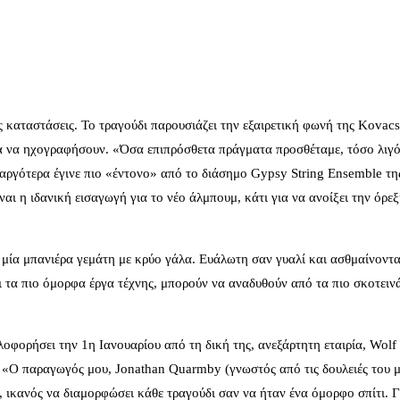
ς καταστάσεις. Το τραγούδι παρουσιάζει την εξαιρετική φωνή της Kovacs
ια να ηχογραφήσουν. «Όσα επιπρόσθετα πράγματα προσθέταμε, τόσο λιγ
 αργότερα έγινε πιο «έντονο» από το διάσημο Gypsy String Ensemble τη
αι η ιδανική εισαγωγή για το νέο άλμπουμ, κάτι για να ανοίξει την όρε
σε μία μπανιέρα γεμάτη με κρύο γάλα. Ευάλωτη σαν γυαλί και ασθμαίνοντα
τι τα πιο όμορφα έργα τέχνης, μπορούν να αναδυθούν από τα πιο σκοτειν
κλοφορήσει την 1η Ιανουαρίου από τη δική της, ανεξάρτητη εταιρία, Wolf
ας. «Ο παραγωγός μου, Jonathan Quarmby (γνωστός από τις δουλειές του μ
ς, ικανός να διαμορφώσει κάθε τραγούδι σαν να ήταν ένα όμορφο σπίτι.