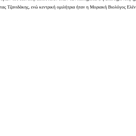
ας Τζανιδάκης, ενώ κεντρική ομιλήτρια ήταν η Μοριακή Βιολόγος Ελέ