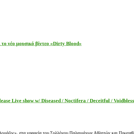
το νέο μουσικό βίντεο «Dirty Blood»
e Live show w/ Diseased / Noctifera / Deceitful / Voidbles
 Δομάζος», στα γραφεία του Συλλόγου Παλαιμάχων Αθλητών και Πρωταθ