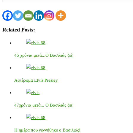
Related Posts:
46 χρόνια μετά...Ο Βασιλιάς ζεί!
Αφιέρωμα Elvis Presley
47χρόνια μετά... Ο Βασιλιάς ζει!
Η ημέρα που γεννήθηκε ο Βασιλιάς!