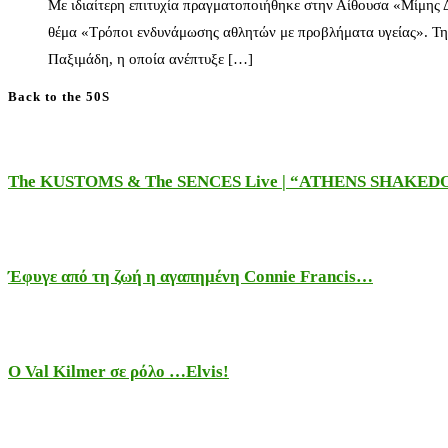
Με ιδιαίτερη επιτυχία πραγματοποιήθηκε στην Αίθουσα «Μίμης
θέμα «Τρόποι ενδυνάμωσης αθλητών με προβλήματα υγείας». Τη
Παξιμάδη, η οποία ανέπτυξε […]
Back to the 50S
The KUSTOMS & The SENCES Live | “ATHENS SHAKE
Έφυγε από τη ζωή η αγαπημένη Connie Francis…
Ο Val Kilmer σε ρόλο …Elvis!