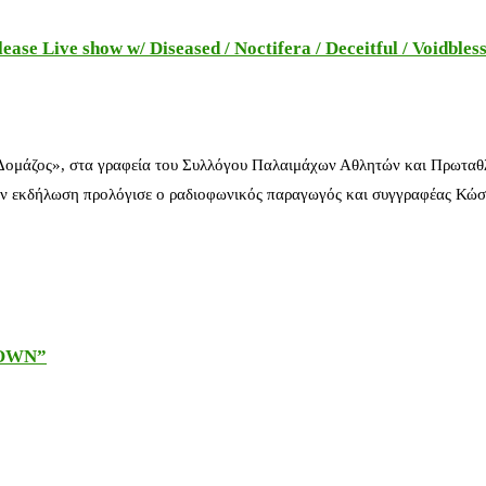
e Live show w/ Diseased / Noctifera / Deceitful / Voidbles
 Δομάζος», στα γραφεία του Συλλόγου Παλαιμάχων Αθλητών και Πρωταθ
ν εκδήλωση προλόγισε ο ραδιοφωνικός παραγωγός και συγγραφέας Κώστ
DOWN”