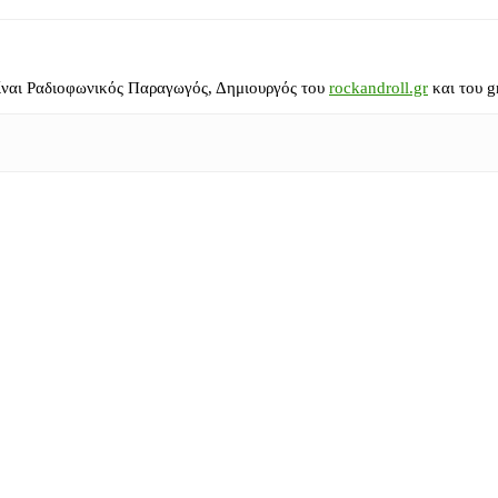
ίναι Ραδιοφωνικός Παραγωγός, Δημιουργός του
rockandroll.gr
και του g