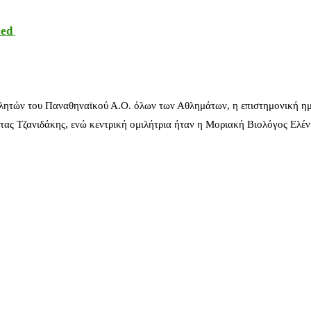
sed
λητών του Παναθηναϊκού Α.Ο. όλων των Αθλημάτων, η επιστημονική ημ
ας Τζανιδάκης, ενώ κεντρική ομιλήτρια ήταν η Μοριακή Βιολόγος Ελέ