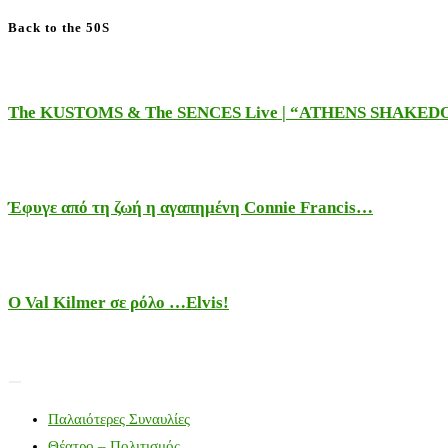
Back to the 50S
The KUSTOMS & The SENCES Live | “ATHENS SHAKE
Έφυγε από τη ζωή η αγαπημένη Connie Francis…
Ο Val Kilmer σε ρόλο …Elvis!
Παλαιότερες Συναυλίες
Θέατρο – Πολιτισμός