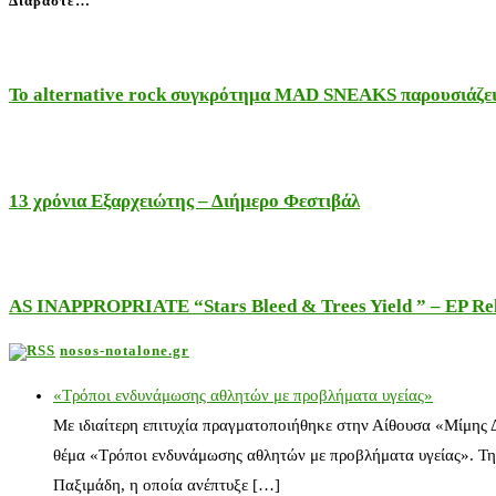
Διαβάστε…
Το alternative rock συγκρότημα MAD SNEAKS παρουσιάζει 
13 χρόνια Εξαρχειώτης – Διήμερο Φεστιβάλ
AS INAPPROPRIATE “Stars Bleed & Trees Yield ” – EP Releas
nosos-notalone.gr
«Τρόποι ενδυνάμωσης αθλητών με προβλήματα υγείας»
Με ιδιαίτερη επιτυχία πραγματοποιήθηκε στην Αίθουσα «Μίμης
θέμα «Τρόποι ενδυνάμωσης αθλητών με προβλήματα υγείας». Τη
Παξιμάδη, η οποία ανέπτυξε […]