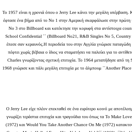
Το 1957 είναι η χρονιά όπου ο Jerry Lee κάνει την μεγάλη υπέρβαση. 
έφτασε ένα βήμα από το Νο 1 στην Αμερική σκαρφάλωσε στην πρώτη θέσ
Νο 3 στο Billboard και κατέκτησε την κορυφή στα αντίστοιχα count
School Confidential ΄΄ (Billboard Νο21, R&B Singles Νο 5, Country 
έπεσε σαν κεραυνός.Η περιοδεία του στην Αγγλία γνώρισε παταγώδη α
πέφτει χωρίς βέβαια ο ίδιος να σταματήσει να παλεύει για το αντί
Charles γνωρίζοντας σχετική επιτυχία. Το 1964 μεταπήδησε από τη S
1968 γνώρισε και πάλι μεγάλη επιτυχία με το άλμπουμ ΄΄Another Place
Ο Jerry Lee είχε πλέον επεκταθεί σε ένα ευρύτερο κοινό με αποτέλεσ
γνωρίζει τεράστια επιτυχία και τραγούδια του όπως τα To Make Lo
(1972) και Would You Take Another Chance On Me (1972) κατακτούν 