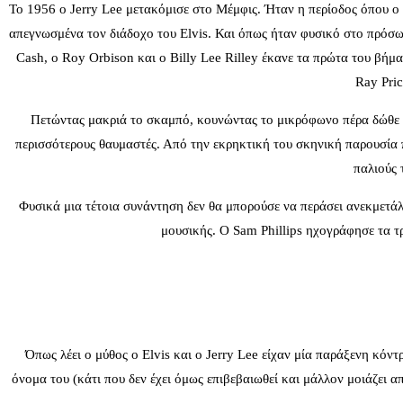
Το 1956 ο Jerry Lee μετακόμισε στο Μέμφις. Ήταν η περίοδος όπου ο El
απεγνωσμένα τον διάδοχο του Elvis. Και όπως ήταν φυσικό στο πρόσωπο
Cash, o Roy Orbison και ο Billy Lee Rilley έκανε τα πρώτα του βήμα
Ray Pri
Πετώντας μακριά το σκαμπό, κουνώντας το μικρόφωνο πέρα δώθε με
περισσότερους θαυμαστές. Από την εκρηκτική του σκηνική παρουσία πρ
παλιούς 
Φυσικά μια τέτοια συνάντηση δεν θα μπορούσε να περάσει ανεκμετάλλε
μουσικής. Ο Sam Phillips ηχογράφησε τα τρ
Όπως λέει ο μύθος ο Elvis και ο Jerry Lee είχαν μία παράξενη κόντ
όνομα του (κάτι που δεν έχει όμως επιβεβαιωθεί και μάλλον μοιάζει α