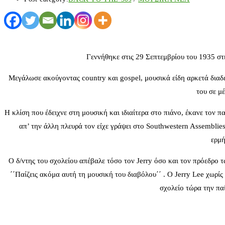
Γεννήθηκε στις 29 Σεπτεμβρίου του 1935 στη 
Μεγάλωσε ακούγοντας country και gospel, μουσικά είδη αρκετά διαδεδ
του σε μ
Η κλίση που έδειχνε στη μουσική και ιδιαίτερα στο πιάνο, έκανε τον π
απ’ την άλλη πλευρά τον είχε γράψει στο Southwestern Assemblie
ερμή
Ο δ/ντης του σχολείου απέβαλε τόσο τον Jerry όσο και τον πρόεδρο 
΄΄Παίζεις ακόμα αυτή τη μουσική του διαβόλου΄΄ . Ο Jerry Lee χωρίς
σχολείο τώρα την παί