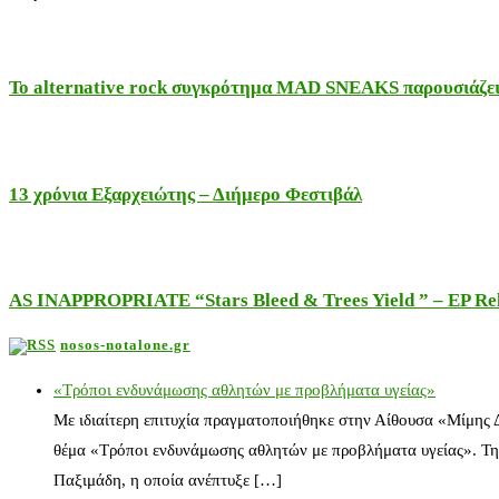
Το alternative rock συγκρότημα MAD SNEAKS παρουσιάζει 
13 χρόνια Εξαρχειώτης – Διήμερο Φεστιβάλ
AS INAPPROPRIATE “Stars Bleed & Trees Yield ” – EP Releas
nosos-notalone.gr
«Τρόποι ενδυνάμωσης αθλητών με προβλήματα υγείας»
Με ιδιαίτερη επιτυχία πραγματοποιήθηκε στην Αίθουσα «Μίμης
θέμα «Τρόποι ενδυνάμωσης αθλητών με προβλήματα υγείας». Τη
Παξιμάδη, η οποία ανέπτυξε […]