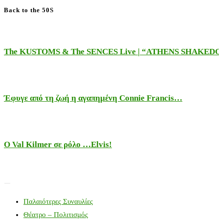
Back to the 50S
The KUSTOMS & The SENCES Live | “ATHENS SHAKE
Έφυγε από τη ζωή η αγαπημένη Connie Francis…
Ο Val Kilmer σε ρόλο …Elvis!
Παλαιότερες Συναυλίες
Θέατρο – Πολιτισμός