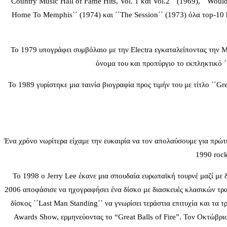
Country Music Hall of Fame Hits, Vol. 1 και Vol.2΄΄ (1969), ΄΄Wou
Home To Memphis΄΄ (1974) και ΄΄The Session΄΄ (1973) όλα τop-10 h
Το 1979 υπογράφει συμβόλαιο με την Electra εγκαταλείποντας την Me
όνομα του και προπύργιο το εκπληκτικό ΄
Το 1989 γυρίστηκε μια ταινία βιογραφία προς τιμήν του με τίτλο ΄΄Gre
Ένα χρόνο νωρίτερα είχαμε την ευκαιρία να τον απολαύσουμε για πρώτ
1990 rock
Το 1998 ο Jerry Lee έκανε μια σπουδαία ευρωπαϊκή τουρνέ μαζί με δ
2006 αποφάσισε να ηχογραφήσει ένα δίσκο με διασκευές κλασικών τρα
δίσκος ΄΄Last Man Standing΄΄ να γνωρίσει τεράστια επιτυχία και τα
Awards Show, ερμηνεύοντας το “Great Balls of Fire”. Τον Οκτώβριο