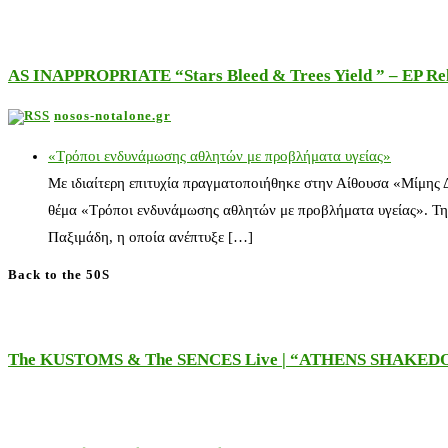
AS INAPPROPRIATE “Stars Bleed & Trees Yield ” – EP Releas
nosos-notalone.gr
«Τρόποι ενδυνάμωσης αθλητών με προβλήματα υγείας»
Με ιδιαίτερη επιτυχία πραγματοποιήθηκε στην Αίθουσα «Μίμης
θέμα «Τρόποι ενδυνάμωσης αθλητών με προβλήματα υγείας». Τη
Παξιμάδη, η οποία ανέπτυξε […]
Back to the 50S
The KUSTOMS & The SENCES Live | “ATHENS SHAKE