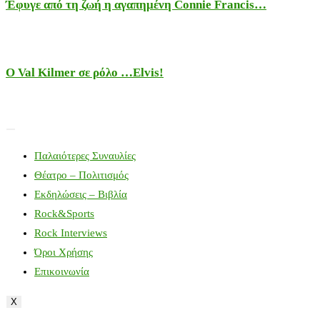
Έφυγε από τη ζωή η αγαπημένη Connie Francis…
Ο Val Kilmer σε ρόλο …Elvis!
Παλαιότερες Συναυλίες
Θέατρο – Πολιτισμός
Εκδηλώσεις – Βιβλία
Rock&Sports
Rock Interviews
Όροι Χρήσης
Επικοινωνία
X