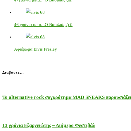
47χρόνια μετά... Ο Βασιλιάς ζει!
46 χρόνια μετά...Ο Βασιλιάς ζεί!
Αφιέρωμα Elvis Presley
Διαβάστε…
Το alternative rock συγκρότημα MAD SNEAKS παρουσιάζει 
13 χρόνια Εξαρχειώτης – Διήμερο Φεστιβάλ