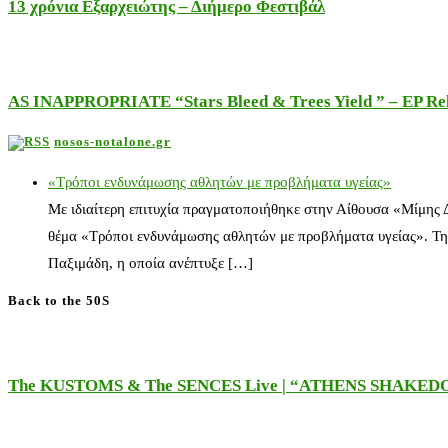
13 χρόνια Εξαρχειώτης – Διήμερο Φεστιβάλ
AS INAPPROPRIATE “Stars Bleed & Trees Yield ” – EP Releas
nosos-notalone.gr
«Τρόποι ενδυνάμωσης αθλητών με προβλήματα υγείας»
Με ιδιαίτερη επιτυχία πραγματοποιήθηκε στην Αίθουσα «Μίμης
θέμα «Τρόποι ενδυνάμωσης αθλητών με προβλήματα υγείας». Τη
Παξιμάδη, η οποία ανέπτυξε […]
Back to the 50S
The KUSTOMS & The SENCES Live | “ATHENS SHAKE