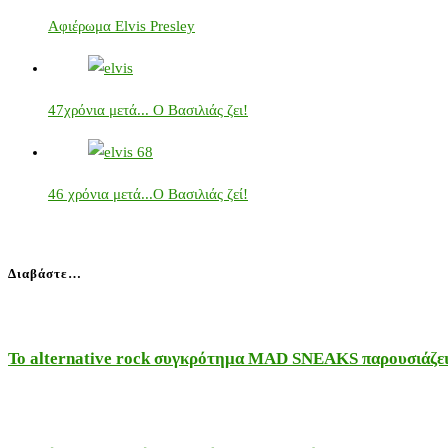
Αφιέρωμα Elvis Presley
47χρόνια μετά... Ο Βασιλιάς ζει!
46 χρόνια μετά...Ο Βασιλιάς ζεί!
Διαβάστε…
Το alternative rock συγκρότημα MAD SNEAKS παρουσιάζει 