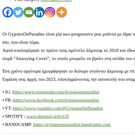
Οι GypsiesOnParadise είναι μία neo-progressive ροκ μπάντα με έδρα
trio, που είναι τώρα.
Αφού κυκλοφόρησε το πρώτο τους ομότιτλο άλμπουμ το 2018 και έδωσα
σειρά “Annoying Cover”, το οποίο μπορείτε να βρείτε στη σελίδα του
Ένα χρόνο αργότερα ηχογράφησαν το δεύτερο στούντιο άλμπουμ με τίτλ
Ευρώπη στις αρχές του 2023, ολοκληρώνοντας την αποστολή που σταμ
• IG:
https://www.instagram.com/gypsiesonparadise
• FB:
https://www.facebook.com/gypsiesonparadise
• YT:
https://www.youtube.com/@GypsiesOnParadise
• SPOTIFY :
www.shorturl.at/ijyGN
• BANDCAMP:
https://gypsiesonparadise.bandcamp.com