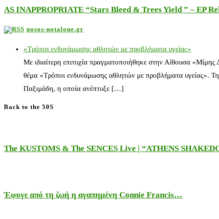
AS INAPPROPRIATE “Stars Bleed & Trees Yield ” – EP Releas
nosos-notalone.gr
«Τρόποι ενδυνάμωσης αθλητών με προβλήματα υγείας»
Με ιδιαίτερη επιτυχία πραγματοποιήθηκε στην Αίθουσα «Μίμης
θέμα «Τρόποι ενδυνάμωσης αθλητών με προβλήματα υγείας». Τη
Παξιμάδη, η οποία ανέπτυξε […]
Back to the 50S
The KUSTOMS & The SENCES Live | “ATHENS SHAKE
Έφυγε από τη ζωή η αγαπημένη Connie Francis…