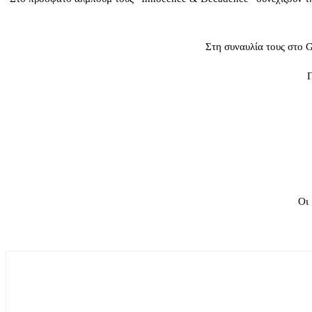
Στη συναυλία τους στο G
Π
Οι 