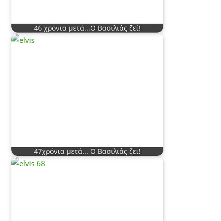
46 χρόνια μετά...Ο Βασιλιάς ζεί!
47χρόνια μετά... Ο Βασιλιάς ζει!