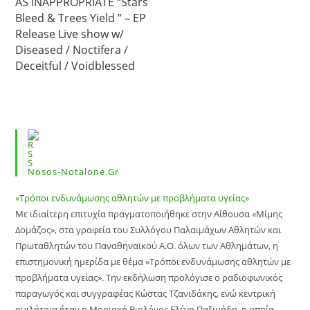
AS INAPPROPRIATE “Stars
Bleed & Trees Yield ” – EP
Release Live show w/
Diseased / Noctifera /
Deceitful / Voidblessed
Nosos-Notalone.gr
«Τρόποι ενδυνάμωσης αθλητών με προβλήματα υγείας»
Με ιδιαίτερη επιτυχία πραγματοποιήθηκε στην Αίθουσα «Μίμης
Δομάζος», στα γραφεία του Συλλόγου Παλαιμάχων Αθλητών και
Πρωταθλητών του Παναθηναϊκού Α.Ο. όλων των Αθλημάτων, η
επιστημονική ημερίδα με θέμα «Τρόποι ενδυνάμωσης αθλητών με
προβλήματα υγείας». Την εκδήλωση προλόγισε ο ραδιοφωνικός
παραγωγός και συγγραφέας Κώστας Τζανιδάκης, ενώ κεντρική
ομιλήτρια ήταν η Μοριακή Βιολόγος Ελένη Παξιμάδη, η οποία