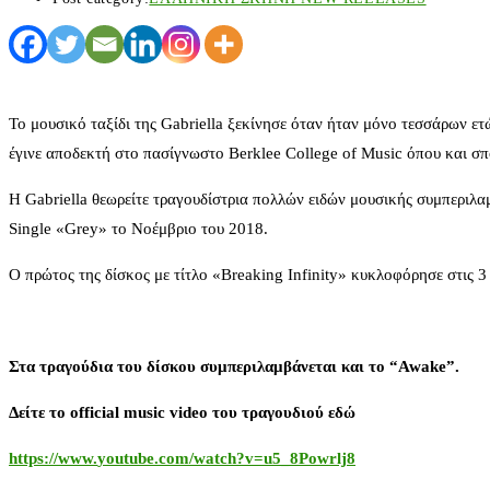
Το μουσικό ταξίδι της Gabriella ξεκίνησε όταν ήταν μόνο τεσσάρων ε
έγινε αποδεκτή στο πασίγνωστο Berklee College of Music όπου και σπ
H Gabriella θεωρείτε τραγουδίστρια πολλών ειδών μουσικής συμπεριλα
Single «Grey» το Νοέμβριο του 2018.
Ο πρώτος της δίσκος με τίτλο «Breaking Infinity» κυκλοφόρησε στις 3
Στα τραγούδια του δίσκου συμπεριλαμβάνεται και το “
Awake
”.
Δείτε το
official music video
του τραγουδιού εδώ
https
://
www
.
youtube
.
com
/
watch
?
v
=
u
5_8
Powrlj
8