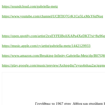
https://soundcloud.com/gabriella-metz
https://www.youtube.com/channel/UCBTlQ7GjK1Cu5LxMxY6dNug
https://open.spotify.com/artist/2zxEYFEIBoIiXAPu4XeDKT?si=8u9
https://music.apple.com/cy/artist/gabriella-metz/1442129933
https://www.amazon.com/Breaking-Infinity-Gabriella-Metz/dp/B0
https://play.google.com/music/preview/Axhpgdiq7zyus4nhaa2acigg
Γεννήθηκε το 1967 στην Αθήνα και σπούδασε 