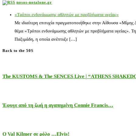
nosos-notalone.gr
«Τρόποι ενδυνάμωσης αθλητών με προβλήματα υγείας»
Με ιδιαίτερη επιτυχία πραγματοποιήθηκε στην Αίθουσα «Μίμης
θέμα «Τρόποι ενδυνάμωσης αθλητών με προβλήματα υγείας». Τη
Παξιμάδη, η οποία ανέπτυξε […]
Back to the 50S
The KUSTOMS & The SENCES Live | “ATHENS SHAKE
Έφυγε από τη ζωή η αγαπημένη Connie Francis…
Ο Val Kilmer σε ρόλο …Elvis!