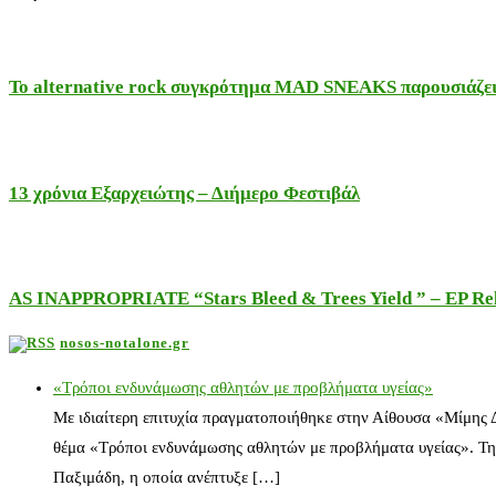
Το alternative rock συγκρότημα MAD SNEAKS παρουσιάζει 
13 χρόνια Εξαρχειώτης – Διήμερο Φεστιβάλ
AS INAPPROPRIATE “Stars Bleed & Trees Yield ” – EP Releas
nosos-notalone.gr
«Τρόποι ενδυνάμωσης αθλητών με προβλήματα υγείας»
Με ιδιαίτερη επιτυχία πραγματοποιήθηκε στην Αίθουσα «Μίμης
θέμα «Τρόποι ενδυνάμωσης αθλητών με προβλήματα υγείας». Τη
Παξιμάδη, η οποία ανέπτυξε […]