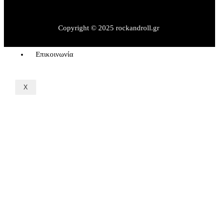
Εκδηλώσεις – Βιβλία
Rock&Sports
Rock Interviews
Copyright © 2025 rockandroll.gr
Όροι Χρήσης
Επικοινωνία
X