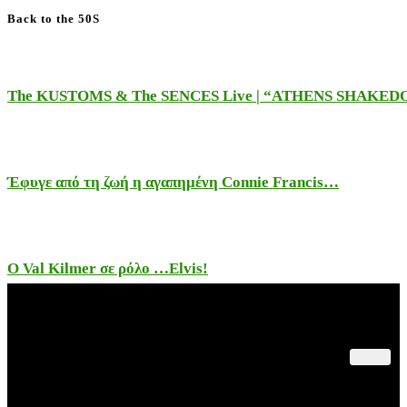
Back to the 50S
The KUSTOMS & The SENCES Live | “ATHENS SHAKE
Έφυγε από τη ζωή η αγαπημένη Connie Francis…
Ο Val Kilmer σε ρόλο …Elvis!
Παλαιότερες Συναυλίες
Θέατρο – Πολιτισμός