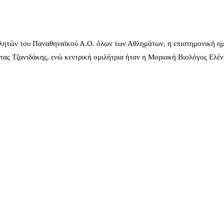
λητών του Παναθηναϊκού Α.Ο. όλων των Αθλημάτων, η επιστημονική ημ
ας Τζανιδάκης, ενώ κεντρική ομιλήτρια ήταν η Μοριακή Βιολόγος Ελέ