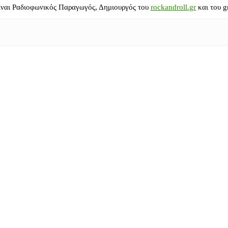
ίναι Ραδιοφωνικός Παραγωγός, Δημιουργός του
rockandroll.gr
και του g