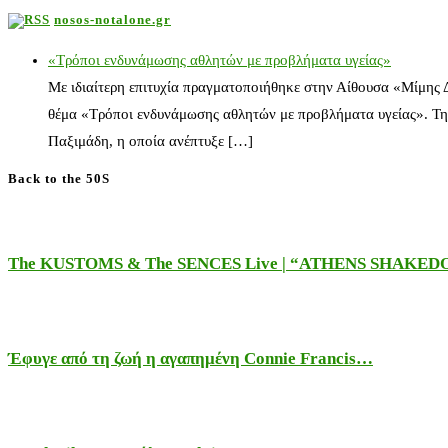
nosos-notalone.gr
«Τρόποι ενδυνάμωσης αθλητών με προβλήματα υγείας»
Με ιδιαίτερη επιτυχία πραγματοποιήθηκε στην Αίθουσα «Μίμης
θέμα «Τρόποι ενδυνάμωσης αθλητών με προβλήματα υγείας». Τη
Παξιμάδη, η οποία ανέπτυξε […]
Back to the 50S
The KUSTOMS & The SENCES Live | “ATHENS SHAKE
Έφυγε από τη ζωή η αγαπημένη Connie Francis…