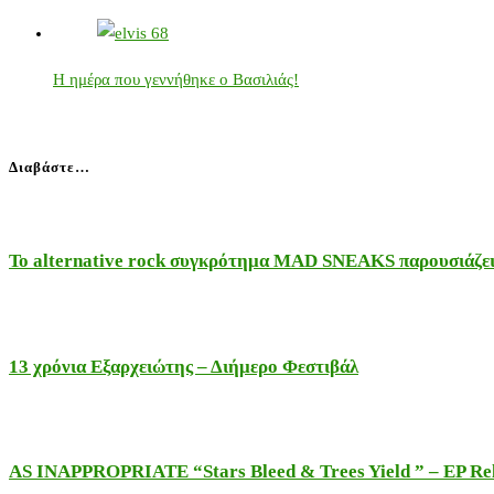
Η ημέρα που γεννήθηκε ο Βασιλιάς!
Διαβάστε…
Το alternative rock συγκρότημα MAD SNEAKS παρουσιάζει 
13 χρόνια Εξαρχειώτης – Διήμερο Φεστιβάλ
AS INAPPROPRIATE “Stars Bleed & Trees Yield ” – EP Releas