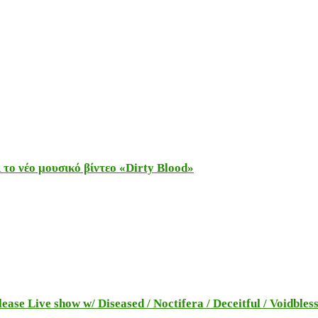
το νέο μουσικό βίντεο «Dirty Blood»
e Live show w/ Diseased / Noctifera / Deceitful / Voidbles